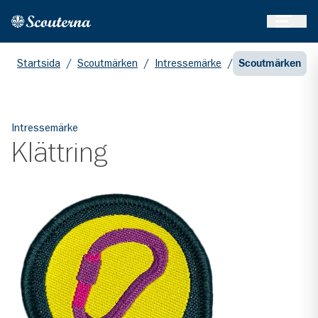
Öppna 
Hem
Gå till huvudinnehållet
Startsida
/
Scoutmärken
/
Intressemärke
/
Scoutmärken
Intressemärke
Klättring