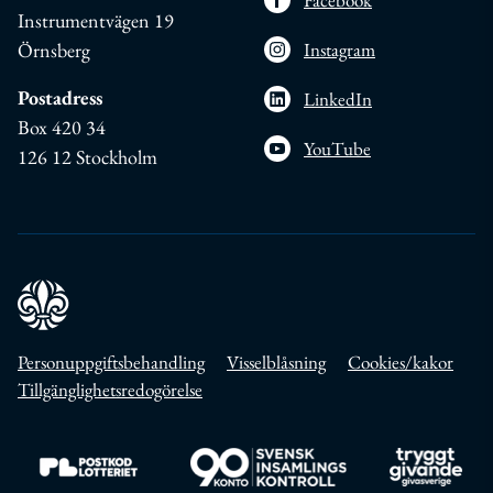
Facebook
Instrumentvägen 19
Örnsberg
Instagram
Postadress
LinkedIn
Box 420 34
YouTube
126 12 Stockholm
Personuppgiftsbehandling
Visselblåsning
Cookies/kakor
Tillgänglighetsredogörelse
Till https://www.postkodlotteriet.se/
Till https://www.insamlingskontroll.se/
Till https://w