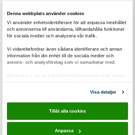
Kunna hur allemansrätten gäller vid klättring på
Denna webbplats använder cookies
klippor.
Vi använder enhetsidentifierare för att anpassa innehållet
och annonserna till användarna, tillhandahålla funktioner
för sociala medier och analysera vår trafik.
Se märket i Scoutshopen
Vi vidarebefordrar även sådana identifierare och annan
information från din enhet till de sociala medier och
annons- och analysföretag som vi samarbetar med.
Dessa kan i sin tur kombinera informationen med annan
För dig som är
information som du har tillhandahållit eller som de har
samlat in när du har använt deras tjänster.
Visa detaljer
Upptäckare 10-12 år
Tillåt alla cookies
Äventyrare 12-15 år
Anpassa