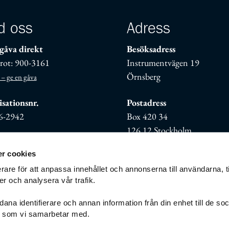
d oss
Adress
gåva direkt
Besöksadress
rot: 900-3161
Instrumentvägen 19
Örnsberg
 – ge en gåva
sationsnr.
Postadress
6-2942
Box 420 34
126 12 Stockholm
r cookies
rare för att anpassa innehållet och annonserna till användarna, t
er och analysera vår trafik.
ana identifierare och annan information från din enhet till de so
g som vi samarbetar med.