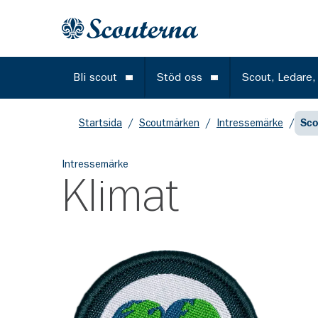
Gå till huvudinnehållet
Till startsidan
Bli scout
Stöd oss
Scout, Ledare,
Öppna meny
Öppna meny
Startsida
/
Scoutmärken
/
Intressemärke
/
Sco
Intressemärke
Klimat