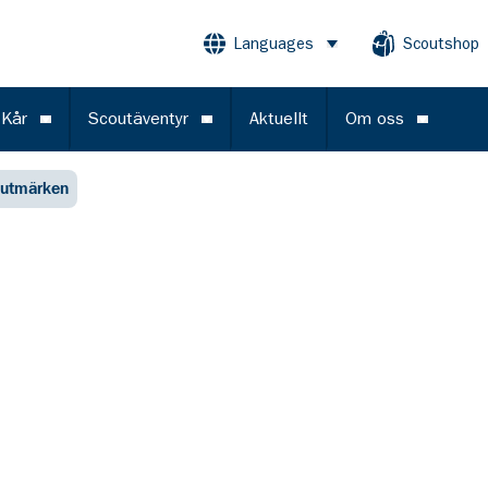
Languages
Scoutshop
Öppna meny
 Kår
Scoutäventyr
Aktuellt
Om oss
Öppna meny
Öppna meny
Öppna m
utmärken