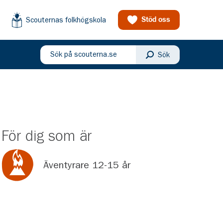
Scouternas folkhögskola
Stöd oss
Sök på scouterna.se
Sök
eny
För dig som är
Äventyrare 12-15 år