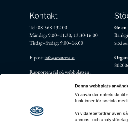
Kontakt
Stö
Tel: 08-568 432 00
Ge en 
Måndag: 9.00–11.30, 13.30-16.00
Bankgi
Tisdag–fredag: 9.00–16.00
Stöd oss
E-post:
Organi
info@scouterna.se
80200
Rapportera fel på webbplatsen:
support@scouterna.se
Denna webbplats använde
Fler kontaktuppgifter
Vi använder enhetsidentifie
funktioner för sociala medi
Vi vidarebefordrar även såd
annons- och analysföreta