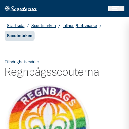
Öppna 
Hem
Gå till huvudinnehållet
Startsida
/
Scoutmärken
/
Tillhörighetsmärke
/
Scoutmärken
Tillhörighetsmärke
Regnbågsscouterna