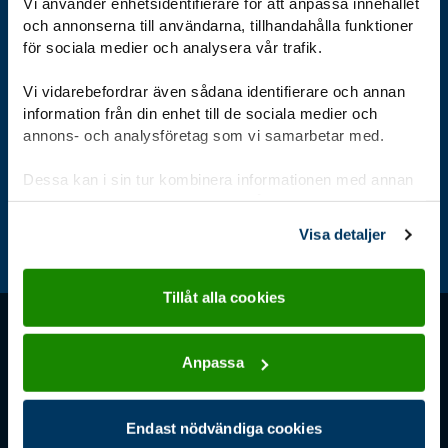
Vi använder enhetsidentifierare för att anpassa innehållet
och annonserna till användarna, tillhandahålla funktioner
för sociala medier och analysera vår trafik.
Vi vidarebefordrar även sådana identifierare och annan
Bli scout
Kalender
Stöd oss
information från din enhet till de sociala medier och
annons- och analysföretag som vi samarbetar med.
Dessa kan i sin tur kombinera informationen med annan
information som du har tillhandahållit eller som de har
samlat in när du har använt deras tjänster.
Aktuellt
För ledare
Jag är scout
Visa detaljer
Tillåt alla cookies
Kontakt
Stöd oss
Anpassa
Tel: 08-568 432 00
Ge en gåva direkt
Måndag: 9.00–11.30,
Bankgirot: 900-3161
Endast nödvändiga cookies
13.30-16.00
Stöd oss – ge en gåva