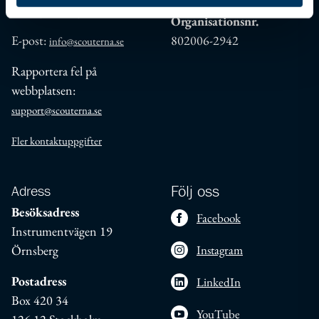
Tisdag–fredag: 9.00–16.00
Organisationsnr.
E-post:
802006-2942
info@scouterna.se
Rapportera fel på
webbplatsen:
support@scouterna.se
Fler kontaktuppgifter
Adress
Följ oss
Besöksadress
Facebook
Instrumentvägen 19
Örnsberg
Instagram
Postadress
LinkedIn
Box 420 34
YouTube