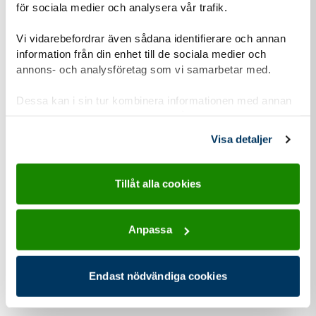
vara scout är att vara en bra kompis. Men vad är egentligen
för sociala medier och analysera vår trafik.
en bra kompis? Det kanske inte alltid är så lätt att veta hur
du ska göra för att vara en bra kompis. Ibland kommer det
Vi vidarebefordrar även sådana identifierare och annan
information från din enhet till de sociala medier och
automatiskt men ibland kräver det lite eftertanke och
annons- och analysföretag som vi samarbetar med.
träning.
Dessa kan i sin tur kombinera informationen med annan
Läs mer
information som du har tillhandahållit eller som de har
samlat in när du har använt deras tjänster.
Visa detaljer
Tillåt alla cookies
Anpassa
Endast nödvändiga cookies