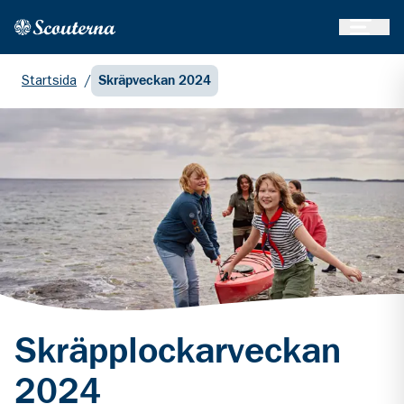
Öppna 
Hem
Gå till huvudinnehållet
Startsida
/
Skräpveckan 2024
Skräpplockarveckan
2024