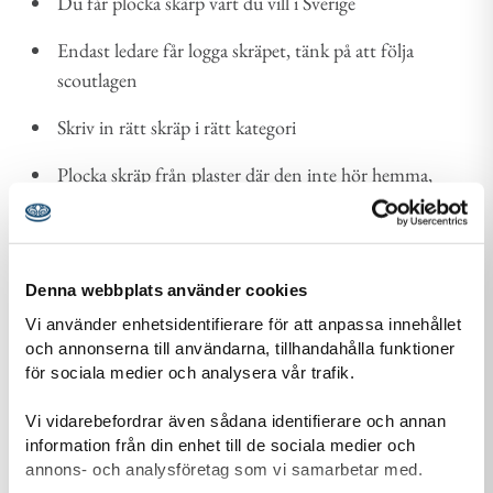
Du får plocka skärp vart du vill i Sverige
Endast ledare får logga skräpet, tänk på att följa
scoutlagen
Skriv in rätt skräp i rätt kategori
Plocka skräp från plaster där den inte hör hemma,
utomhus.
Ha gärna handskar
Denna webbplats använder cookies
Ta hand om skräpet efter ni plockat upp det, rätt skräp
Vi använder enhetsidentifierare för att anpassa innehållet
på rätt plats
och annonserna till användarna, tillhandahålla funktioner
för sociala medier och analysera vår trafik.
Bara skräp som samlas in under vecka 37 får registreras
Vi hoppas att ni vill vara med och plocka skräp med oss, är
Vi vidarebefordrar även sådana identifierare och annan
information från din enhet till de sociala medier och
det några frågor så är det bara att hör av er till
annons- och analysföretag som vi samarbetar med.
Joel.Kruse@scouterna.se