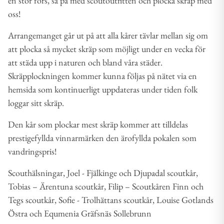
en stor fors, så på med scoutoutfitten och plocka skräp med
oss!
Arrangemanget går ut på att alla kårer tävlar mellan sig om
att plocka så mycket skräp som möjligt under en vecka för
att städa upp i naturen och bland våra städer.
Skräpplockningen kommer kunna följas på nätet via en
hemsida som kontinuerligt uppdateras under tiden folk
loggar sitt skräp.
Den kår som plockar mest skräp kommer att tilldelas
prestigefyllda vinnarmärken den ärofyllda pokalen som
vandringspris!
Scouthälsningar, Joel - Fjälkinge och Djupadal scoutkår,
Tobias – Ärentuna scoutkår, Filip – Scoutkåren Finn och
Tegs scoutkår, Sofie - Trolhättans scoutkår, Louise Gotlands
Östra och Equmenia Gräfsnäs Sollebrunn