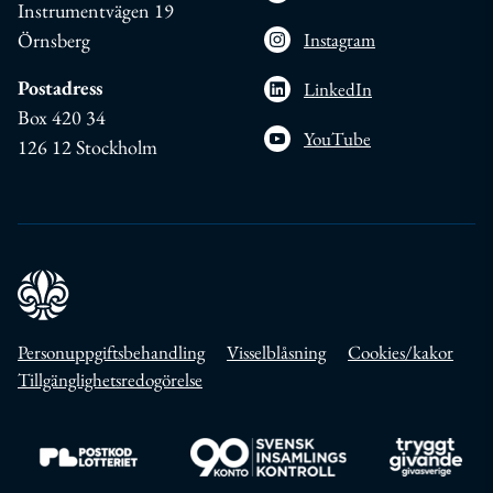
Instrumentvägen 19
Örnsberg
Instagram
Postadress
LinkedIn
Box 420 34
YouTube
126 12 Stockholm
Personuppgiftsbehandling
Visselblåsning
Cookies/kakor
Tillgänglighetsredogörelse
Till https://www.postkodlotteriet.se/
Till https://www.insamlingskontroll.se/
Till https://w