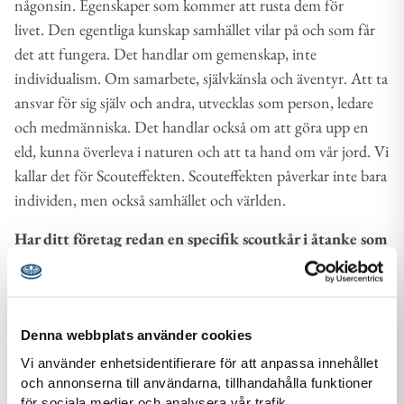
någonsin. Egenskaper som kommer att rusta dem för
livet. Den egentliga kunskap samhället vilar på och som får
det att fungera. Det handlar om gemenskap, inte
individualism. Om samarbete, självkänsla och äventyr. Att ta
ansvar för sig själv och andra, utvecklas som person, ledare
och medmänniska. Det handlar också om att göra upp en
eld, kunna överleva i naturen och att ta hand om vår jord. Vi
kallar det för Scouteffekten. Scouteffekten påverkar inte bara
individen, men också samhället och världen.
Har ditt företag redan en specifik scoutkår i åtanke som
ni vill investera i?
Kontakta scoutkåren direkt och berätta
att ni vill bli deras Kårkompis, så sköter de resten.
Om du inte har någon specifik scoutkår i åtanke kan du ändå
Denna webbplats använder cookies
bli kårkompis. Fyll i företagets uppgifter och betala med
Vi använder enhetsidentifierare för att anpassa innehållet
faktura längre ner på sidan.
och annonserna till användarna, tillhandahålla funktioner
för sociala medier och analysera vår trafik.