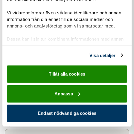
Vi vidarebefordrar även sådana identifierare och annan
information från din enhet till de sociala medier och
annons- och analysföretag som vi samarbetar med.
Bli kårkompis - Betala med faktura:
Dessa kan i sin tur kombinera informationen med annan
information som du har tillhandahållit eller som de har
Formuläret har
2
steg.
Steg
1
Fyll i kontaktuppgifter
1
samlat in när du har använt deras tjänster.
Visa detaljer
Förnamn
*
Tillåt alla cookies
Anpassa
Efternamn
*
Endast nödvändiga cookies
E-postadress
*