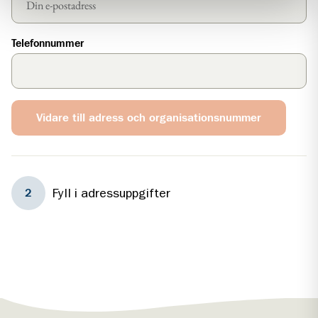
Telefonnummer
Vidare till adress och organisationsnummer
Steg
2
Fyll i adressuppgifter
2