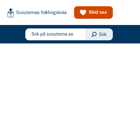
Scouternas folkhögskola
Stöd oss
Sök på scouterna.se
Sök
eny