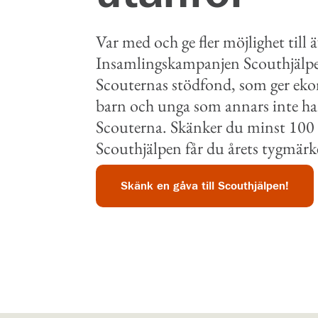
Var med och ge fler möjlighet till 
I
nsamlingskampanj
en
Scouthjälp
Scouternas
s
tödfond, som ger ekon
barn och unga
som annars inte har
Scouterna
.
Skänker du
minst 100 
Scouthjälpen
får du
årets tygmär
Skänk en gåva till Scouthjälpen!