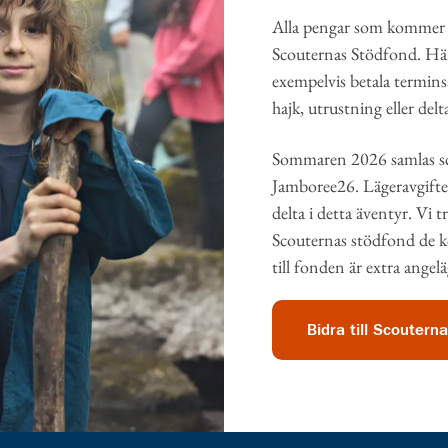
Alla pengar som kommer in
Scouternas Stödfond. Här
exempelvis betala termins
hajk, utrustning eller del
Sommaren 2026 samlas scou
Jamboree26. Lägeravgifte
delta i detta äventyr. Vi 
Scouternas stödfond de
till fonden är extra angel
Bidra till Scoutern