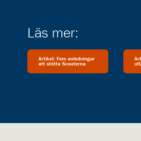
Läs mer:
Artikel: Fem anledningar
Ar
att stötta Scouterna
utb