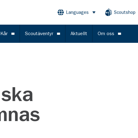
Languages
Scoutshop
Öppna meny
 Kår
Scoutäventyr
Aktuellt
Om oss
Öppna meny
Öppna meny
Öppna m
 ska
mnas