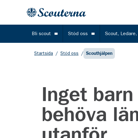
Gå till huvudinnehållet
Till startsidan
Bli scout
Stöd oss
Scout, Ledare,
Öppna meny
Öppna meny
Startsida
/
Stöd oss
/
Scouthjälpen
Inget barn
behöva lä
utanför