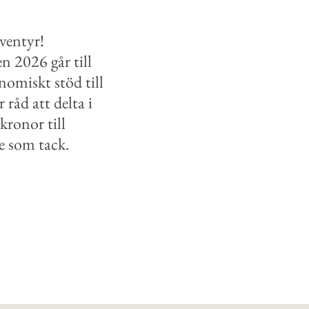
äventyr!
en 202
6
går till
omiskt stöd till
 råd att delta i
kronor till
ke som
tack.