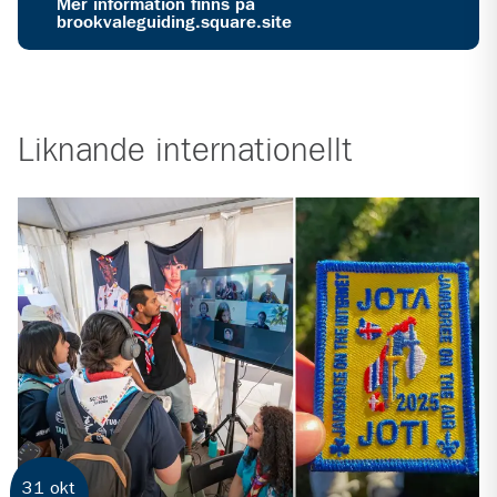
Mer information finns på
brookvaleguiding.square.site
Liknande
internationellt
31 okt