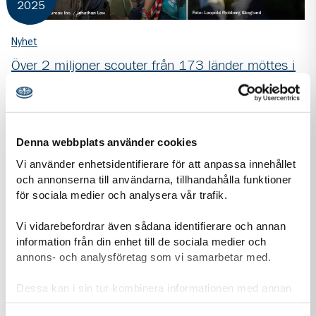
2025
Nyhet
Över 2 miljoner scouter från 173 länder möttes i
JOTA-JOTI
Varje år, under den tredje veckan i oktober, möts över 2
miljoner scouter från 173 olika länder via radio och chatt i
JOTA-JOTI. Under denna unika...
Denna webbplats använder cookies
Vi använder enhetsidentifierare för att anpassa innehållet
och annonserna till användarna, tillhandahålla funktioner
för sociala medier och analysera vår trafik.
Vi vidarebefordrar även sådana identifierare och annan
information från din enhet till de sociala medier och
annons- och analysföretag som vi samarbetar med.
Dessa kan i sin tur kombinera informationen med annan
information som du har tillhandahållit eller som de har