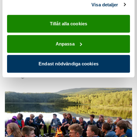
samlat in när du har använt deras tjänster.
Visa detaljer
21 aug
2025
Tillåt alla cookies
Internationellt
Anpassa
Nu byter vi våra globala tillhörighetsmärken
Ett nytt gemensamt märke symboliserar Scouternas dubbla
Endast nödvändiga cookies
tillhörighet till världsorganisationerna och stärker känslan av
samhörighet för alla scouter i...