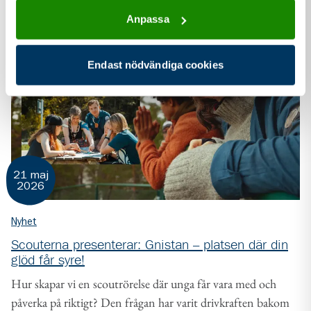
Anpassa
Endast nödvändiga cookies
21 maj
2026
Nyhet
Scouterna presenterar: Gnistan – platsen där din
glöd får syre!
Hur skapar vi en scoutrörelse där unga får vara med och
påverka på riktigt? Den frågan har varit drivkraften bakom