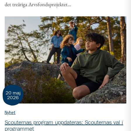
det treåriga Arvsfondsprojektet...
20 maj
2026
Nyhet
Scouternas program uppdateras: Scouternas val i
programmet