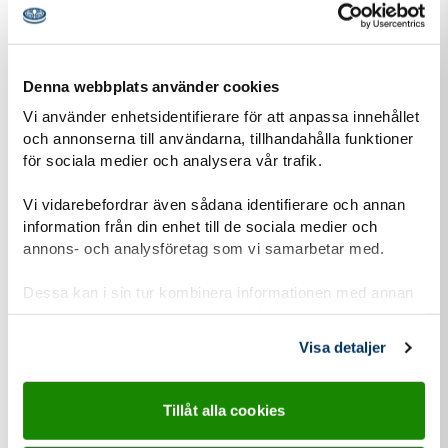
Denna webbplats använder cookies
Vi använder enhetsidentifierare för att anpassa innehållet
och annonserna till användarna, tillhandahålla funktioner
för sociala medier och analysera vår trafik.
03 jun
2026
Vi vidarebefordrar även sådana identifierare och annan
information från din enhet till de sociala medier och
annons- och analysföretag som vi samarbetar med.
Nyhet
Scouterna i dialog med riksdagspolitiker: Stärk
Dessa kan i sin tur kombinera informationen med annan
barn- och ungdomsverksamheten i Sverige!
information som du har tillhandahållit eller som de har
samlat in när du har använt deras tjänster.
Inför höstens riksdagsval träffar Scouterna politiker från
Visa detaljer
olika partier för att berätta om hur Scouterna bidrar med
lösningar på många av dagens...
Tillåt alla cookies