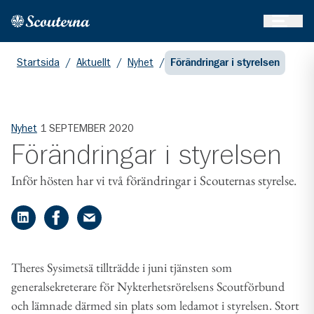
Öppna 
Hem
Gå till huvudinnehållet
Startsida
/
Aktuellt
/
Nyhet
/
Förändringar i styrelsen
Nyhet
1 SEPTEMBER 2020
Förändringar i styrelsen
​Inför hösten har vi två förändringar i Scouternas styrelse.
Dela på LinkedIn
Dela på Facebook
Dela på e-post
Theres Sysim​etsä tillträdde i juni tjänsten som
generalsekreterare för Nykterhetsrörelsens Scoutförbund
och lämnade därmed sin plats som ledamot i styrelsen. Stort