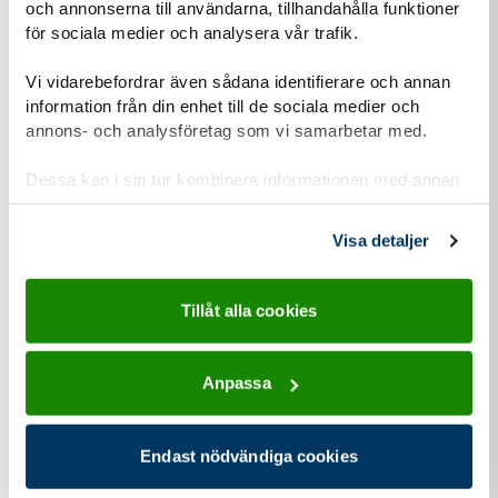
2026
och annonserna till användarna, tillhandahålla funktioner
för sociala medier och analysera vår trafik.
Nyhet
Vi vidarebefordrar även sådana identifierare och annan
Scouterna presenterar: Gnistan – platsen där din
information från din enhet till de sociala medier och
glöd får syre!
annons- och analysföretag som vi samarbetar med.
Hur skapar vi en scoutrörelse där unga får vara med och
Dessa kan i sin tur kombinera informationen med annan
påverka på riktigt? Den frågan har varit drivkraften bakom
information som du har tillhandahållit eller som de har
det treåriga Arvsfondsprojektet...
samlat in när du har använt deras tjänster.
Visa detaljer
Tillåt alla cookies
Anpassa
Endast nödvändiga cookies