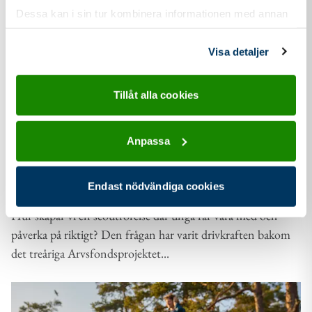
Dessa kan i sin tur kombinera informationen med annan
information som du har tillhandahållit eller som de har
samlat in när du har använt deras tjänster.
Visa detaljer
Tillåt alla cookies
21 maj
2026
Anpassa
Nyhet
Scouterna presenterar: Gnistan – platsen där din
Endast nödvändiga cookies
glöd får syre!
Hur skapar vi en scoutrörelse där unga får vara med och
påverka på riktigt? Den frågan har varit drivkraften bakom
det treåriga Arvsfondsprojektet...