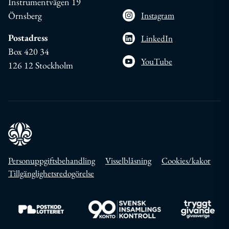
Instrumentvägen 19
Örnsberg
Instagram
Postadress
LinkedIn
Box 420 34
YouTube
126 12 Stockholm
Personuppgiftsbehandling
Visselblåsning
Cookies/kakor
Tillgänglighetsredogörelse
Till https://www.postkodlotteriet.se/
Till https://www.insamlingskontroll.se/
Till https://w