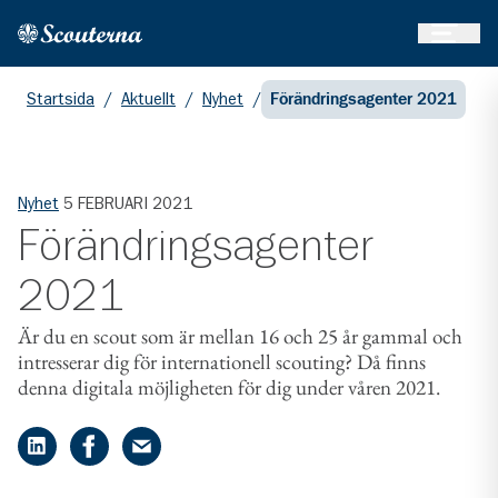
Öppna 
Hem
Gå till huvudinnehållet
Startsida
/
Aktuellt
/
Nyhet
/
Förändringsagenter 2021
Nyhet
5 FEBRUARI 2021
Förändringsagenter
2021
Är du en scout som är mellan 16 och 25 år gammal och
intresserar dig för internationell scouting? Då finns
denna digitala möjligheten för dig under våren 2021.
Dela på LinkedIn
Dela på Facebook
Dela på e-post