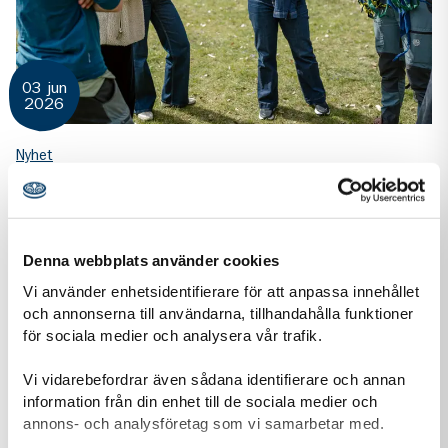
03 jun
2026
Nyhet
Scouterna i dialog med riksdagspolitiker: Stärk
barn- och ungdomsverksamheten i Sverige!
Inför höstens riksdagsval träffar Scouterna politiker från
Denna webbplats använder cookies
olika partier för att berätta om hur Scouterna bidrar med
Vi använder enhetsidentifierare för att anpassa innehållet
lösningar på många av dagens...
och annonserna till användarna, tillhandahålla funktioner
för sociala medier och analysera vår trafik.
Vi vidarebefordrar även sådana identifierare och annan
information från din enhet till de sociala medier och
annons- och analysföretag som vi samarbetar med.