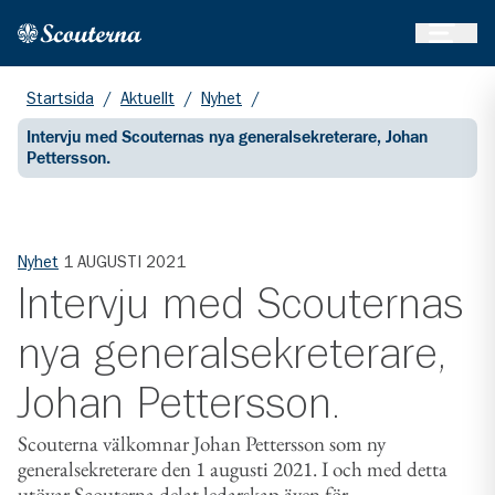
Öppna 
Hem
Gå till huvudinnehållet
Startsida
/
Aktuellt
/
Nyhet
/
Intervju med Scouternas nya generalsekreterare, Johan
Pettersson.
Nyhet
1 AUGUSTI 2021
Intervju med Scouternas
nya generalsekreterare,
Johan Pettersson.
Scouterna välkomnar Johan Pettersson som ny
generalsekreterare den 1 augusti 2021. I och med detta
utövar Scouterna delat ledarskap även för