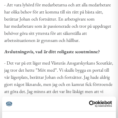
- Att vara lyhörd för medarbetarna och att alla medarbetare
har olika behov för att komma till sin rätt på bästa sätt,
berättar Johan och fortsätter. En arbetsgivare som
har medarbetare som är passionerade och tror på uppdraget
behöver göra sitt yttersta för att säkerställa att
arbetssituationen är gynnsam och hållbar.
Avslutningsvis, vad är ditt roligaste scoutminne?
- Det var på ett läger med Västerås Ansgarskyrkans Scoutkår,
jag tror det hette ”Möt med”. Vi skulle bygga en portal till
vår lägerplats, berättar Johan och fortsätter. Jag hade aldrig
gjort något liknande, men jag och en kamrat fick förtroende
att göra det. Jag minns att det var lite läskigt men att vi
kämpade på. Det var väldigt roligt att klura ut hur vi
skulle bygga den och hur vi skulle göra den fin. Jag minns
hur stolt jag var varje gång jag kom tillbaka till lägerplatsen -