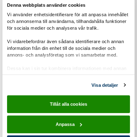
det där har jag klarat! Jag insåg det inte då men jag tror att
Denna webbplats använder cookies
det var en viktig pusselbit i min utveckling, att våga försöka
Vi använder enhetsidentifierare för att anpassa innehållet
med något helt nytt och oprövat. Det kan ju lika gärna gå
och annonserna till användarna, tillhandahålla funktioner
bra!
för sociala medier och analysera vår trafik.
Vi vidarebefordrar även sådana identifierare och annan
information från din enhet till de sociala medier och
annons- och analysföretag som vi samarbetar med.
Liknande
nyheter
Dessa kan i sin tur kombinera informationen med annan
information som du har tillhandahållit eller som de har
samlat in när du har använt deras tjänster.
Visa detaljer
Tillåt alla cookies
Anpassa