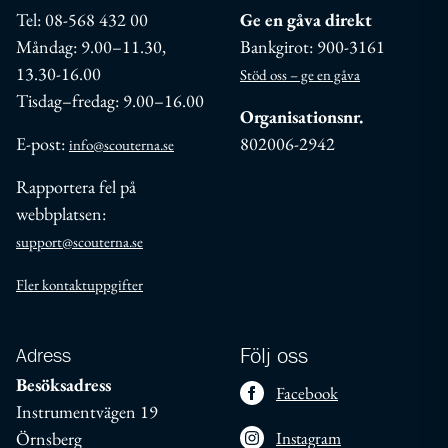
Tel: 08-568 432 00
Ge en gåva direkt
Måndag: 9.00–11.30,
Bankgirot: 900-3161
13.30-16.00
Stöd oss – ge en gåva
Tisdag–fredag: 9.00–16.00
Organisationsnr.
E-post:
802006-2942
info@scouterna.se
Rapportera fel på
webbplatsen:
support@scouterna.se
Fler kontaktuppgifter
Adress
Följ oss
Besöksadress
Facebook
Instrumentvägen 19
Örnsberg
Instagram