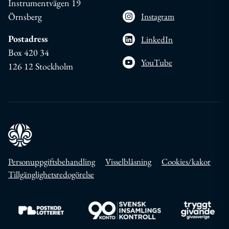
Instrumentvägen 19
Örnsberg
Instagram
Postadress
LinkedIn
Box 420 34
YouTube
126 12 Stockholm
Personuppgiftsbehandling
Visselblåsning
Cookies/kakor
Tillgänglighetsredogörelse
Till https://www.postkodlotteriet.se/
Till https://www.insamlingskontroll.se/
Till https://w