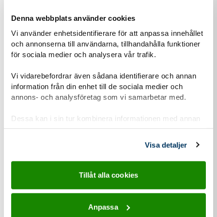
Denna webbplats använder cookies
Vi använder enhetsidentifierare för att anpassa innehållet
03 jun
och annonserna till användarna, tillhandahålla funktioner
2026
för sociala medier och analysera vår trafik.
Vi vidarebefordrar även sådana identifierare och annan
Nyhet
information från din enhet till de sociala medier och
Scouterna i dialog med riksdagspolitiker: Stärk
annons- och analysföretag som vi samarbetar med.
barn- och ungdomsverksamheten i Sverige!
Inför höstens riksdagsval träffar Scouterna politiker från
Dessa kan i sin tur kombinera informationen med annan
information som du har tillhandahållit eller som de har
olika partier för att berätta om hur Scouterna bidrar med
samlat in när du har använt deras tjänster.
lösningar på många av dagens...
Visa detaljer
Tillåt alla cookies
Anpassa