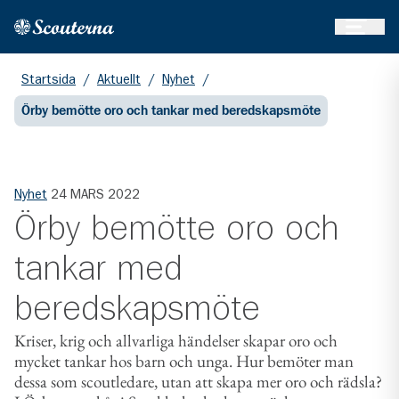
Öppna 
Hem
Gå till huvudinnehållet
Startsida
/
Aktuellt
/
Nyhet
/
Örby bemötte oro och tankar med beredskapsmöte
Nyhet
24 MARS 2022
Örby bemötte oro och
tankar med
beredskapsmöte
Kriser, krig och allvarliga händelser skapar oro och
mycket tankar hos barn och unga. Hur bemöter man
dessa som scoutledare, utan att skapa mer oro och rädsla?