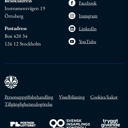
Besöksadress
Facebook
Instrumentvägen 19
Örnsberg
Instagram
Postadress
LinkedIn
Box 420 34
YouTube
126 12 Stockholm
Personuppgiftsbehandling
Visselblåsning
Cookies/kakor
Tillgänglighetsredogörelse
Till https://www.postkodlotteriet.se/
Till https://www.insamlingskontroll.se/
Till https://w