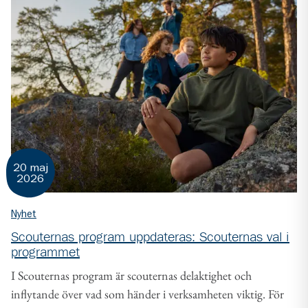
20 maj
2026
Nyhet
Scouternas program uppdateras: Scouternas val i
programmet
I Scouternas program är scouternas delaktighet och
inflytande över vad som händer i verksamheten viktig. För