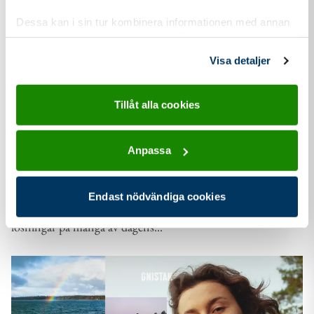
Dessa kan i sin tur kombinera informationen med annan
information som du har tillhandahållit eller som de har
samlat in när du har använt deras tjänster.
Visa detaljer
03 jun
2026
Tillåt alla cookies
Nyhet
Scouterna i dialog med riksdagspolitiker: Stärk
Anpassa
barn- och ungdomsverksamheten i Sverige!
Inför höstens riksdagsval träffar Scouterna politiker från
Endast nödvändiga cookies
olika partier för att berätta om hur Scouterna bidrar med
lösningar på många av dagens...