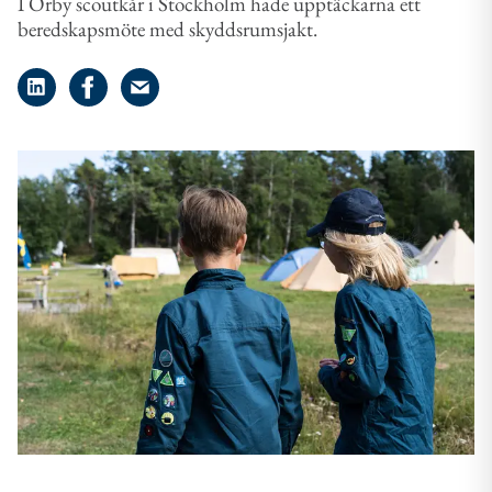
I Örby scoutkår i Stockholm hade upptäckarna ett
beredskapsmöte med skyddsrumsjakt.
Dela på LinkedIn
Dela på Facebook
Dela på e-post