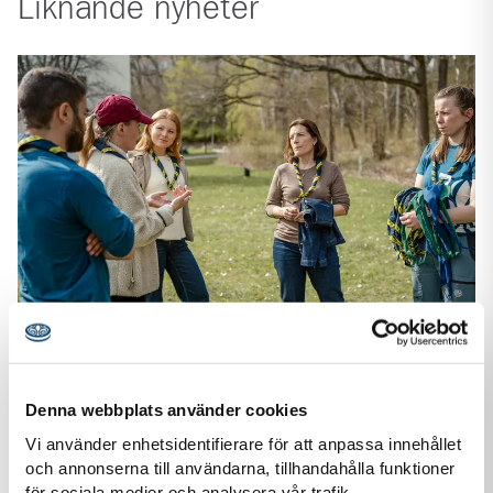
Liknande
nyheter
03 jun
2026
Denna webbplats använder cookies
Nyhet
Vi använder enhetsidentifierare för att anpassa innehållet
Scouterna i dialog med riksdagspolitiker: Stärk
och annonserna till användarna, tillhandahålla funktioner
barn- och ungdomsverksamheten i Sverige!
för sociala medier och analysera vår trafik.