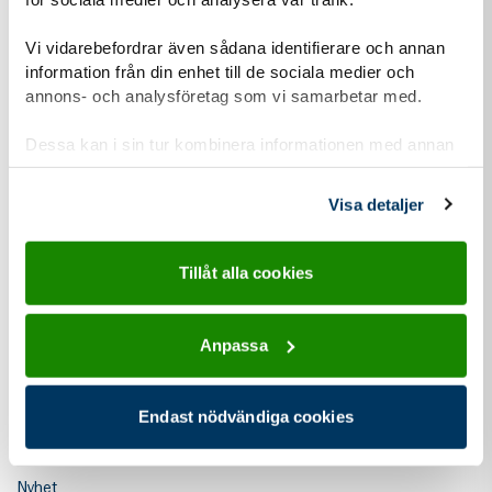
Inför höstens riksdagsval träffar Scouterna politiker från
Vi vidarebefordrar även sådana identifierare och annan
olika partier för att berätta om hur Scouterna bidrar med
information från din enhet till de sociala medier och
lösningar på många av dagens...
annons- och analysföretag som vi samarbetar med.
Dessa kan i sin tur kombinera informationen med annan
information som du har tillhandahållit eller som de har
samlat in när du har använt deras tjänster.
Visa detaljer
Tillåt alla cookies
Anpassa
21 maj
Endast nödvändiga cookies
2026
Nyhet