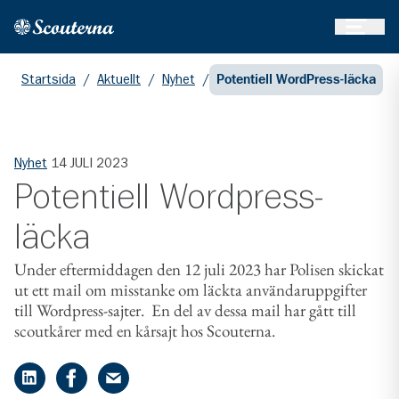
Öppna 
Hem
Gå till huvudinnehållet
Startsida
/
Aktuellt
/
Nyhet
/
Potentiell WordPress-läcka
Nyhet
14 JULI 2023
Potentiell Wordpress-
läcka
Under eftermiddagen den 12 juli 2023 har Polisen skickat
ut ett mail om misstanke om läckta användaruppgifter
till Wordpress-sajter. En del av dessa mail har gått till
scoutkårer med en kårsajt hos Scouterna.
Dela på LinkedIn
Dela på Facebook
Dela på e-post