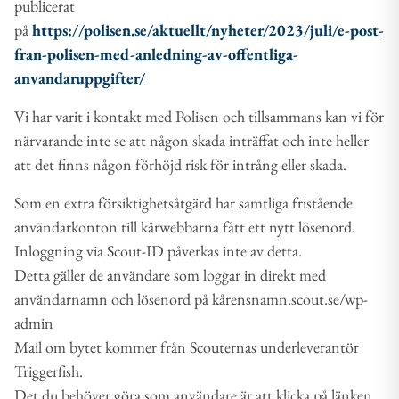
publicerat
på
https://polisen.se/aktuellt/nyheter/2023/juli/e-post-
fran-polisen-med-anledning-av-offentliga-
anvandaruppgifter/
Vi har varit i kontakt med Polisen och tillsammans kan vi för
närvarande inte se att någon skada inträffat och inte heller
att det finns någon förhöjd risk för intrång eller skada.
Som en extra försiktighetsåtgärd har samtliga fristående
användarkonton till kårwebbarna fått ett nytt lösenord.
Inloggning via Scout-ID påverkas inte av detta.
Detta gäller de användare som loggar in direkt med
användarnamn och lösenord på kårensnamn.scout.se/wp-
admin
Mail om bytet kommer från Scouternas underleverantör
Triggerfish.
Det du behöver göra som användare är att klicka på länken