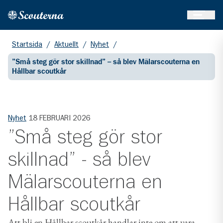
Öppna 
Hem
Gå till huvudinnehållet
Startsida
/
Aktuellt
/
Nyhet
/
”Små steg gör stor skillnad” – så blev Mälarscouterna en
Hållbar scoutkår
Nyhet
18 FEBRUARI 2026
”Små steg gör stor
skillnad” - så blev
Mälarscouterna en
Hållbar scoutkår
Att bli en Hållbar scoutkår handlar inte om att vara