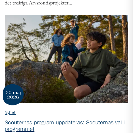
det treåriga Arvsfondsprojektet...
20 maj
2026
Nyhet
Scouternas program uppdateras: Scouternas val i
programmet