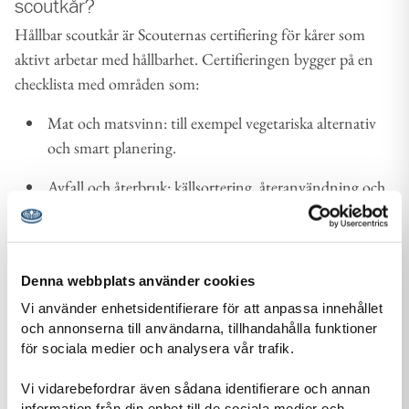
scoutkår?
Hållbar scoutkår är Scouternas certifiering för kårer som
aktivt arbetar med hållbarhet. Certifieringen bygger på en
checklista med områden som:
Mat och matsvinn: till exempel vegetariska alternativ
och smart planering.
Avfall och återbruk: källsortering, återanvändning och
minskat skräp.
Energi och transporter: miljövänliga elavtal, hållbara
resor.
Denna webbplats använder cookies
Vi använder enhetsidentifierare för att anpassa innehållet
Utbildning och engagemang: aktiviteter som lär
och annonserna till användarna, tillhandahålla funktioner
scouter om hållbarhet.
för sociala medier och analysera vår trafik.
Målet är att göra det enkelt att ta små steg som tillsammans
Vi vidarebefordrar även sådana identifierare och annan
gör stor skillnad.
information från din enhet till de sociala medier och