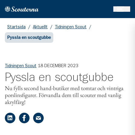
Öppna 
Hem
Gå till huvudinnehållet
Startsida
/
Aktuellt
/
Tidningen Scout
/
Pyssla en scoutgubbe
Tidningen Scout
18 DECEMBER 2023
Pyssla en scoutgubbe
Nu fylls second hand-butiker med tomtar och vintriga
porslinsfigurer. Förvandla dem till scouter med vanlig
akrylfärg!
Dela på LinkedIn
Dela på Facebook
Dela på e-post