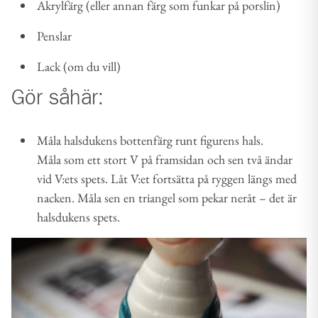
Akrylfärg (eller annan färg som funkar på porslin)
Penslar
Lack (om du vill)
Gör såhär:
Måla halsdukens bottenfärg runt figurens hals.
Måla som ett stort V på framsidan och sen två ändar
vid V:ets spets. Låt V:et fortsätta på ryggen längs med
nacken. Måla sen en triangel som pekar neråt – det är
halsdukens spets.