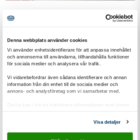
Klart! Om du vill kan du lacka. Men om figuren inte
blir blöt eller slits för mycket behövs det inte.
Känner du dig inspirerad kan du alltid måla halsdukar i
Denna webbplats använder cookies
olika färger, en scout-tshirt eller varför inte en hel
Vi använder enhetsidentifierare för att anpassa innehållet
outfit komplett med friluftsbyxor!
och annonserna till användarna, tillhandahålla funktioner
för sociala medier och analysera vår trafik.
Vi vidarebefordrar även sådana identifierare och annan
information från din enhet till de sociala medier och
annons- och analysföretag som vi samarbetar med.
Dessa kan i sin tur kombinera informationen med annan
information som du har tillhandahållit eller som de har
samlat in när du har använt deras tjänster.
Visa detaljer