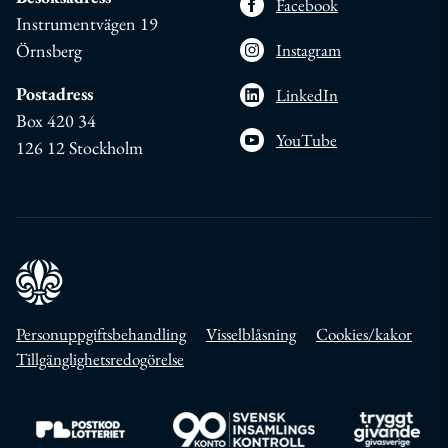
Facebook
Instrumentvägen 19
Örnsberg
Instagram
Postadress
LinkedIn
Box 420 34
YouTube
126 12 Stockholm
Personuppgiftsbehandling
Visselblåsning
Cookies/kakor
Tillgänglighetsredogörelse
Till https://www.postkodlotteriet.se/
Till https://www.insamlingskontroll.se/
Till https://w