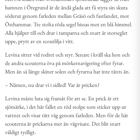
hamnen i Öregrund är de ändå glada att få styra sin skuta
söderut genom farleden mellan Gräsö och fastlandet, mot
Östhammar. Tre stolta röda segel hissas mot en blå himmel.
Alla hjälper till och drar i tamparna och snart är storseglet
uppe, prytt av en scoutlilja i vitt.
Levina sitter vid rodret och styr. Senare i kväll ska hon och
de andra scouterna öva på mörkernavigering efter fyrar.
Men än så länge skiner solen och fyrarna har inte tänts än.
– Nämen, nu drar vi i sidled! Var är pricken?
Levina måste luta sig framåt för att se. En prick är ett
sjömärke, i det här fallet en röd stolpe som sticker upp ur
vattnet och visar rätt väg genom farleden. Men för de här
scouterna är prickarna mer än vägvisare. Det blir snart
väldigt tydligt.