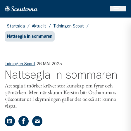
Öppna 
Hem
Gå till huvudinnehållet
Startsida
/
Aktuellt
/
Tidningen Scout
/
Nattsegla in sommaren
Tidningen Scout
26 MAJ 2025
Nattsegla in sommaren
Att segla i mörker kräver stor kunskap om fyrar och
sjömärken. Men när skutan Kerstin bär Östhammars
sjöscouter ut i skymningen gäller det också att kunna
vispa.
Dela på LinkedIn
Dela på Facebook
Dela på e-post