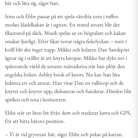
här och lära sig, säger han.
Irma och Ebbe passar på att spela vändtia nere i ruffen
medan kladdkakan är i ugnen. En stund senare blir det
fikastund på däck. Musik spelas ur en högtalare och kakan
smakar ljuvligt. Efter fikat testar några fiskelyckan – men i
kväll blir det inget napp. Mikko och ledaren Dan Sandqvist
ägnar sig i stället åt att knyta knopar. Mikko har dykt ner i
spännande värld de senaste månaderna när han plöjt den
engelska boken Ashley book of knots. Nu kan han lära
ledarna ett och annat. Han visar Dan en valknop och de
knyter och knyter upp, diskuterar och funderar. Himlen blir
aprikos och rosa i horisonten.
Ebbe står en liten bit ifrån dem och studerar karta och GPS,
för att hitta båtens position.
– Vi är vid grynnan här, säger Ebbe och pekar på kartan.