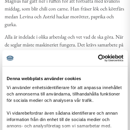
Magnus har gått ner i ruffen för att fortsätta med kvällens
middag, som blir chili con carne. Han fräser lök och köttfärs
medan Levina och Astrid hackar morötter, paprika och
gurka.
Alla är indelade i olika arbetslag och vet vad de ska göra. När
de seglar måste maskineriet fungera. Det krävs samarbete på
en större båt som Kerstin och det gäller även matlagningen.
Utan mat i magen klarar man inte av att segla.
Så tänds fyrarna. Den sista biten ner mot Östhammar visar
Denna webbplats använder cookies
de oss vägen. Alla fyrar blinkar i olika hastigheter, som är
Vi använder enhetsidentifierare för att anpassa innehållet
utskrivna på sjökortet. Det gör att man kan förstå vilken fyr
och annonserna till användarna, tillhandahålla funktioner
man tittar på och var man befinner sig.
för sociala medier och analysera vår trafik.
– Titta här, säger Magnus och visar några symboler på
Vi vidarebefordrar även sådana identifierare och annan
sjökortet.
information från din enhet till de sociala medier och
annons- och analysföretag som vi samarbetar med.
– Det är en fyr längre fram här som ska blinka tre gånger var