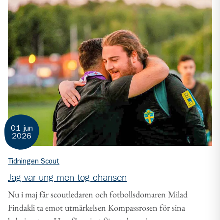
01 jun
2026
Tidningen Scout
Jag var ung men tog chansen
Nu i maj får scoutledaren och fotbollsdomaren Milad
Findakli ta emot utmärkelsen Kompassrosen för sina