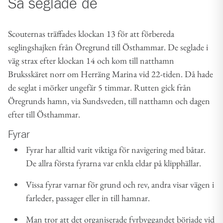
Så seglade de
Scouternas träffades klockan 13 för att förbereda
seglingshajken från Öregrund till Östhammar. De seglade i
väg strax efter klockan 14 och kom till natthamn
Bruksskäret norr om Herräng Marina vid 22-tiden. Då hade
de seglat i mörker ungefär 5 timmar. Rutten gick från
Öregrunds hamn, via Sundsveden, till natthamn och dagen
efter till Östhammar.
Fyrar
Fyrar har alltid varit viktiga för navigering med båtar.
De allra första fyrarna var enkla eldar på klipphällar.
Vissa fyrar varnar för grund och rev, andra visar vägen i
farleder, passager eller in till hamnar.
Man tror att det organiserade fyrbyggandet började vid