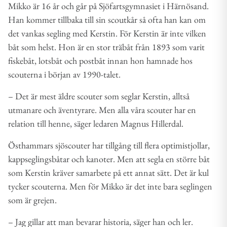
Mikko är 16 år och går på Sjöfartsgymnasiet i Härnösand.
Han kommer tillbaka till sin scoutkår så ofta han kan om
det vankas segling med Kerstin. För Kerstin är inte vilken
båt som helst. Hon är en stor träbåt från 1893 som varit
fiskebåt, lotsbåt och postbåt innan hon hamnade hos
scouterna i början av 1990-talet.
– Det är mest äldre scouter som seglar Kerstin, alltså
utmanare och äventyrare. Men alla våra scouter har en
relation till henne, säger ledaren Magnus Hillerdal.
Östhammars sjöscouter har tillgång till flera optimistjollar,
kappseglingsbåtar och kanoter. Men att segla en större båt
som Kerstin kräver samarbete på ett annat sätt. Det är kul
tycker scouterna. Men för Mikko är det inte bara seglingen
som är grejen.
– Jag gillar att man bevarar historia, säger han och ler.