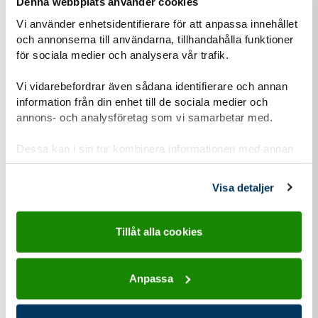
Denna webbplats använder cookies
Vi använder enhetsidentifierare för att anpassa innehållet
och annonserna till användarna, tillhandahålla funktioner
för sociala medier och analysera vår trafik.
02 jun
2026
Vi vidarebefordrar även sådana identifierare och annan
information från din enhet till de sociala medier och
Tidningen Scout
annons- och analysföretag som vi samarbetar med.
Konfaläger med tro, tvivel – och pranks
Dessa kan i sin tur kombinera informationen med annan
På Scouternas konfirmationsläger i Lysestrand får man lära
information som du har tillhandahållit eller som de har
sig om kristendomen och utforska sin egen tro. Men man
samlat in när du har använt deras tjänster.
Visa detaljer
sover också i vindskydd och hittar...
Tillåt alla cookies
Anpassa