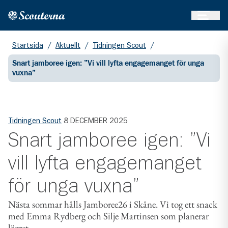
Öppna 
Hem
Gå till huvudinnehållet
Startsida
/
Aktuellt
/
Tidningen Scout
/
Snart jamboree igen: ”Vi vill lyfta engagemanget för unga
vuxna”
Tidningen Scout
8 DECEMBER 2025
Snart jamboree igen: ”Vi
vill lyfta engagemanget
för unga vuxna”
Nästa sommar hålls Jamboree26 i Skåne. Vi tog ett snack
med Emma Rydberg och Silje Martinsen som planerar
lägret.