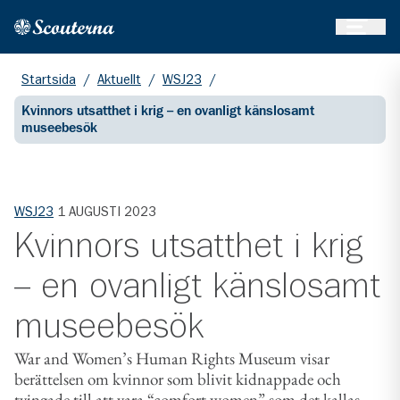
Öppna 
Hem
Gå till huvudinnehållet
Startsida
/
Aktuellt
/
WSJ23
/
Kvinnors utsatthet i krig – en ovanligt känslosamt
museebesök
WSJ23
1 AUGUSTI 2023
Kvinnors utsatthet i krig
– en ovanligt känslosamt
museebesök
War and Women’s Human Rights Museum visar
berättelsen om kvinnor som blivit kidnappade och
tvingade till att vara “comfort women” som det kallas,