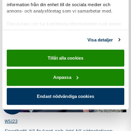
information från din enhet till de sociala medier och
plats i Sydkorea. Vissa kom lite tidigare och andra lite senare,
annons- och analysföretag som vi samarbetar med.
och så var det även med...
Dessa kan i sin tur kombinera informationen med annan
information som du har tillhandahållit eller som de har
samlat in när du har använt deras tjänster.
Visa detaljer
Tillåt alla cookies
Anpassa
Endast nödvändiga cookies
16 aug
2023
WSJ23