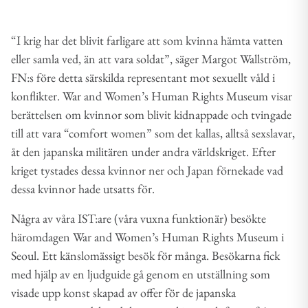
“I krig har det blivit farligare att som kvinna hämta vatten
eller samla ved, än att vara soldat”, säger Margot Wallström,
FN:s före detta särskilda representant mot sexuellt våld i
konflikter. War and Women’s Human Rights Museum visar
berättelsen om kvinnor som blivit kidnappade och tvingade
till att vara “comfort women” som det kallas, alltså sexslavar,
åt den japanska militären under andra världskriget. Efter
kriget tystades dessa kvinnor ner och Japan förnekade vad
dessa kvinnor hade utsatts för.
Några av våra IST:are (våra vuxna funktionär) besökte
häromdagen War and Women’s Human Rights Museum i
Seoul. Ett känslomässigt besök för många. Besökarna fick
med hjälp av en ljudguide gå genom en utställning som
visade upp konst skapad av offer för de japanska