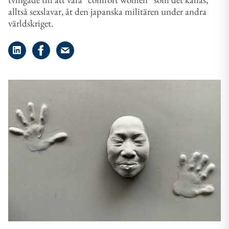
alltså sexslavar, åt den japanska militären under andra
världskriget.
Dela på LinkedIn
Dela på Facebook
Dela på e-post