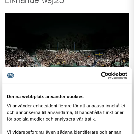
Liknande
wsj23
19 aug
2023
Denna webbplats använder cookies
Vi använder enhetsidentifierare för att anpassa innehållet
WSJ23
och annonserna till användarna, tillhandahålla funktioner
för sociala medier och analysera vår trafik.
Nu är alla i Sverige igen!
Under en månads tid har vår svenska kontingent varit på
Vi vidarebefordrar även sådana identifierare och annan