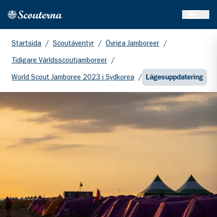
Öppna 
Hem
Gå till huvudinnehållet
Startsida
/
Scoutäventyr
/
Övriga Jamboreer
/
Tidigare Världsscoutjamboreer
/
World Scout Jamboree 2023 i Sydkorea
/
Lägesuppdatering