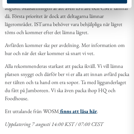
augusti. Målsättningen är att även IST:are och CMT lämnar
då. Första prioritet är dock att deltagarna lämnar
lägerområdet. IST:arna behöver vara behjälpliga när lägret
töms och kommer efter det lämna lägret.
Avfärden kommer ske per avdelning. Mer information om
hur och när det sker kommer så snart vi vet.
Alla rekommenderas starkast att packa ikväll. Vi vill lämna
platsen snyggt och därför ber vi er alla att innan avfärd packa
ner tälten och ta hand om era sopor. Ta med liggunderlaget
du fått på Jamboreen. Vi ska även packa ihop HQ och
Foodhouse.
Ett uttalande från WOSM
finns att läsa här
.
Uppdatering 7 augusti 14:00 KST / 07:00 CEST