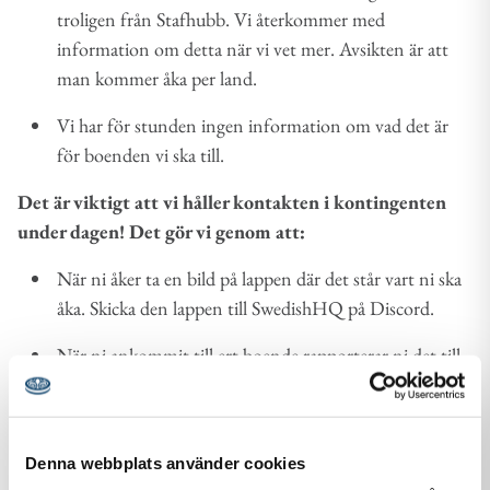
troligen från Stafhubb. Vi återkommer med
information om detta när vi vet mer. Avsikten är att
man kommer åka per land.
Vi har för stunden ingen information om vad det är
för boenden vi ska till.
Det är viktigt att vi håller kontakten i kontingenten
under dagen! Det gör vi genom att:
När ni åker ta en bild på lappen där det står vart ni ska
åka. Skicka den lappen till SwedishHQ på Discord.
När ni ankommit till ert boende rapporterar ni det till
SwedishH
Vi kommer att sätta upp Discord-trådar för varje
boende på samma sätt som vi haft för hubbarna på
Denna webbplats använder cookies