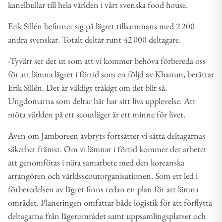
kanelbullar till hela världen i vårt svenska food house.
Erik Sillén befinner sig på lägret tillsammans med 2 200
andra svenskar. Totalt deltar runt 42 000 deltagare.
-Tyvärr ser det ut som att vi kommer behöva förbereda oss
för att lämna lägret i förtid som en följd av Khanun, berättar
Erik Sillén. Det är väldigt tråkigt om det blir så.
Ungdomarna som deltar här har sitt livs upplevelse. Att
möta världen på ett scoutläger är ett minne för livet.
Även om Jamboreen avbryts fortsätter vi sätta deltagarnas
säkerhet främst. Om vi lämnar i förtid kommer det arbetet
att genomföras i nära samarbete med den koreanska
arrangören och världsscoutorganisationen. Som ett led i
förberedelsen av lägret finns redan en plan för att lämna
området. Planeringen omfattar både logistik för att förflytta
deltagarna från lägerområdet samt uppsamlingsplatser och