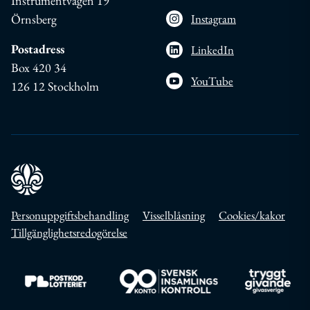
Instrumentvägen 19
Örnsberg
Instagram
Postadress
LinkedIn
Box 420 34
YouTube
126 12 Stockholm
Personuppgiftsbehandling
Visselblåsning
Cookies/kakor
Tillgänglighetsredogörelse
Till https://www.postkodlotteriet.se/
Till https://www.insamlingskontroll.se/
Till https://w