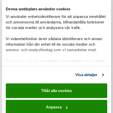
Scouternas kansli
Denna webbplats använder cookies
Datum
Vi använder enhetsidentifierare för att anpassa innehållet
17 aug 2026
och annonserna till användarna, tillhandahålla funktioner
för sociala medier och analysera vår trafik.
Plats
digitalt
,
ej fysisk träff
Vi vidarebefordrar även sådana identifierare och annan
information från din enhet till de sociala medier och
Ansökan
annons- och analysföretag som vi samarbetar med.
Ansökan öppen 9 jun–17 aug 2026
Dessa kan i sin tur kombinera informationen med annan
information som du har tillhandahållit eller som de har
samlat in när du har använt deras tjänster.
Visa detaljer
För dig som är
Tillåt alla cookies
Ledare och kår
Anpassa