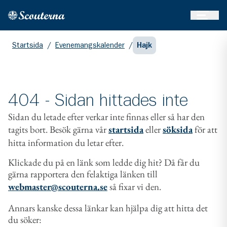
Öppna 
Hem
Gå till huvudinnehållet
Startsida
/
Evenemangskalender
/
Hajk
404 - Sidan hittades inte
Sidan du letade efter verkar inte finnas eller så har den
tagits bort. Besök gärna vår
startsida
eller
söksida
för att
hitta information du letar efter.
Klickade du på en länk som ledde dig hit? Då får du
gärna rapportera den felaktiga länken till
webmaster@scouterna.se
så fixar vi den.
Annars kanske dessa länkar kan hjälpa dig att hitta det
du söker: