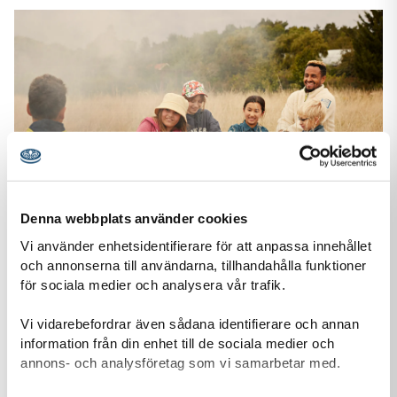
Denna webbplats använder cookies
Vi använder enhetsidentifierare för att anpassa innehållet
och annonserna till användarna, tillhandahålla funktioner
för sociala medier och analysera vår trafik.
Stöd oss
Tack vare din gåva kan vi ge fler barn och unga möjlighet att
Vi vidarebefordrar även sådana identifierare och annan
uppleva äventyr tillsammans, växa som individer och
information från din enhet till de sociala medier och
förändra samhället.
annons- och analysföretag som vi samarbetar med.