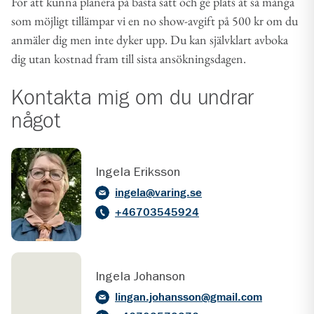
För att kunna planera på bästa sätt och ge plats åt så många
som möjligt tillämpar vi en no show-avgift på 500 kr om du
anmäler dig men inte dyker upp. Du kan självklart avboka
dig utan kostnad fram till sista ansökningsdagen.
Kontakta mig om du undrar
något
Ingela Eriksson
ingela@varing.se
+46703545924
Ingela Johanson
lingan.johansson@gmail.com