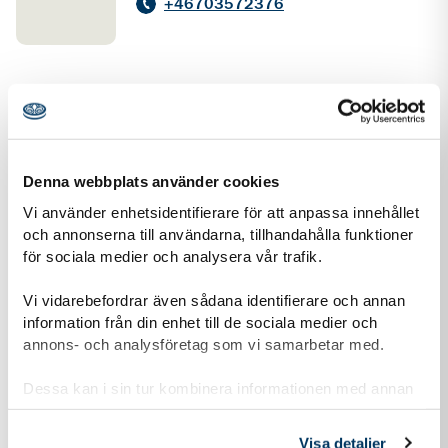
+46703572376
Denna webbplats använder cookies
Vi använder enhetsidentifierare för att anpassa innehållet
och annonserna till användarna, tillhandahålla funktioner
Fakta
för sociala medier och analysera vår trafik.
Vi vidarebefordrar även sådana identifierare och annan
Arrangör
information från din enhet till de sociala medier och
Västra regionala utbildningsgruppen
annons- och analysföretag som vi samarbetar med.
Datum
Dessa kan i sin tur kombinera informationen med annan
11 okt 2026
information som du har tillhandahållit eller som de har
samlat in när du har använt deras tjänster.
Åldersgräns (min)
Visa detaljer