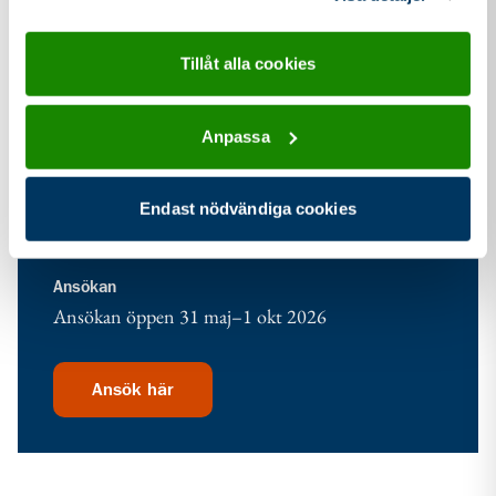
16
Tillåt alla cookies
Kostnad
Deltagaravgift
350 kr
Anpassa
Min antal deltagare
8
Endast nödvändiga cookies
Max antal deltagare
24
Ansökan
Ansökan öppen 31 maj–1 okt 2026
Ansök här