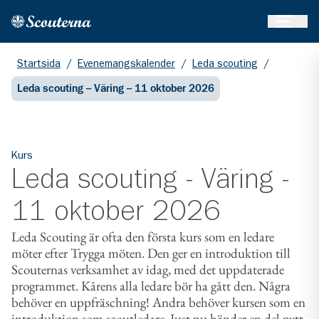
Öppna 
Hem
Gå till huvudinnehållet
Startsida
/
Evenemangskalender
/
Leda scouting
/
Leda scouting – Väring – 11 oktober 2026
Kurs
Leda scouting - Väring -
11 oktober 2026
Leda Scouting är ofta den första kurs som en ledare
möter efter Trygga möten. Den ger en introduktion till
Scouternas verksamhet av idag, med det uppdaterade
programmet. Kårens alla ledare bör ha gått den. Några
behöver en uppfräschning! Andra behöver kursen som en
introduktion som scoutledare. Just nu händer en del nytt