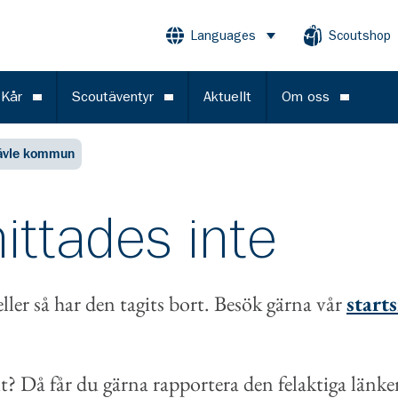
Languages
Scoutshop
Öppna meny
 Kår
Scoutäventyr
Aktuellt
Om oss
Öppna meny
Öppna meny
Öppna m
ävle kommun
ittades inte
eller så har den tagits bort. Besök gärna vår
start
t? Då får du gärna rapportera den felaktiga länken