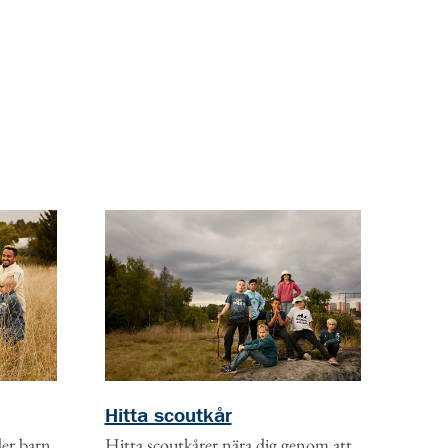
Hitta scoutkår
ler barn
Hitta scoutkårer nära dig genom att