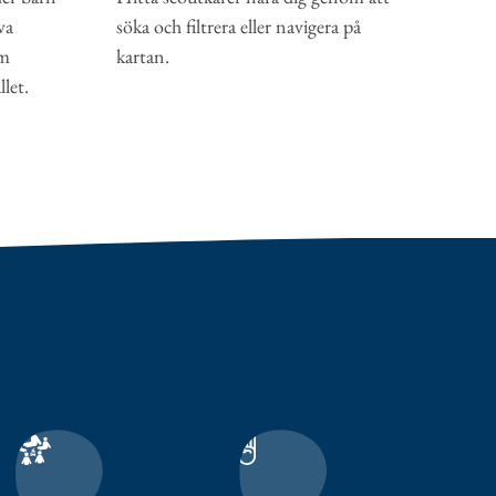
va
söka och filtrera eller navigera på
om
kartan.
let.