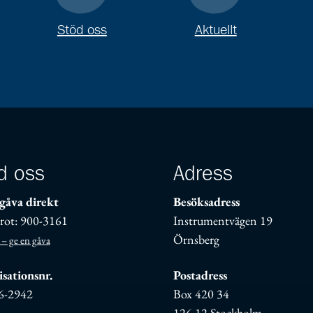
Stöd oss
Aktuellt
d oss
Adress
gåva direkt
Besöksadress
rot: 900-3161
Instrumentvägen 19
Örnsberg
 – ge en gåva
sationsnr.
Postadress
6-2942
Box 420 34
126 12 Stockholm