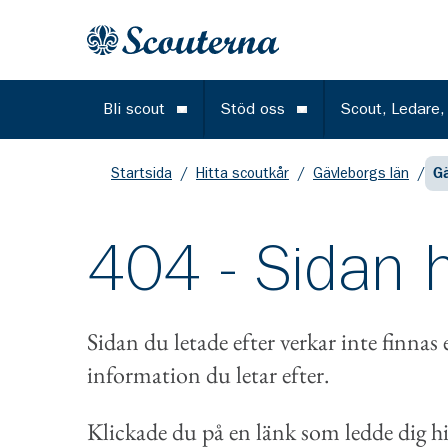
Gå till huvudinnehållet
Till startsidan
Bli scout
Stöd oss
Scout, Ledare,
Öppna meny
Öppna meny
Startsida
/
Hitta scoutkår
/
Gävleborgs län
/
G
404 - Sidan h
Sidan du letade efter verkar inte finnas 
information du letar efter.
Klickade du på en länk som ledde dig hi