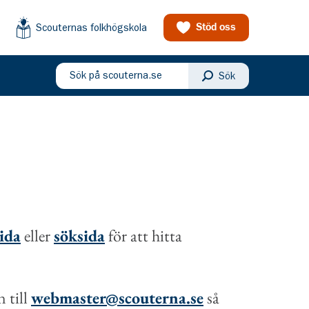
Scouternas folkhögskola
Stöd oss
Sök på scouterna.se
Sök
eny
sida
eller
söksida
för att hitta
 till
webmaster@scouterna.se
så