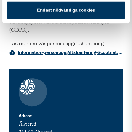
Vi vill att du ska känna dig trygg när du kontaktar oss.
Endast nödvändiga cookies
Därför vill vi berätta om vår hantering av
personuppgifter och om dataskyddsförordningen
(GDPR).
Läs mer om vår personuppgiftshantering
Information-personuppgiftshantering-Scoutnet.pdf (PDF 129 KB)
Kontaktuppgifter
adress för Älvsered - var med och starta!
Adress
Älvsered
311 63
Älvsered