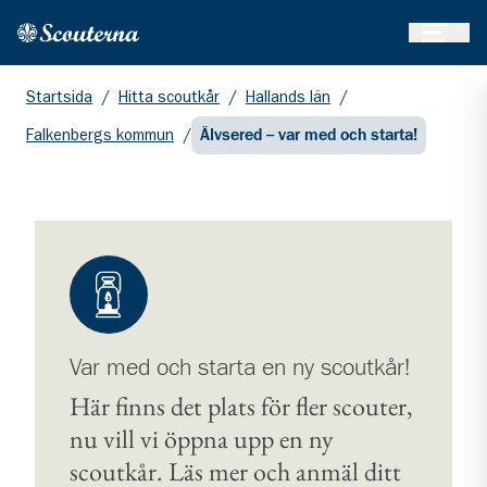
Öppna 
Hem
Gå till huvudinnehållet
Startsida
/
Hitta scoutkår
/
Hallands län
/
Falkenbergs kommun
/
Älvsered – var med och starta!
Var med och starta en ny scoutkår!
Här finns det plats för fler scouter,
nu vill vi öppna upp en ny
scoutkår. Läs mer och anmäl ditt