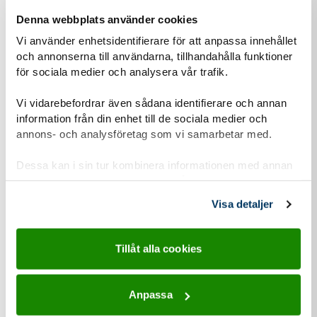
Denna webbplats använder cookies
Vi använder enhetsidentifierare för att anpassa innehållet
Om du har barn som vill vara med, hur gamla är den/de?
och annonserna till användarna, tillhandahålla funktioner
för sociala medier och analysera vår trafik.
Vi vidarebefordrar även sådana identifierare och annan
Hur hittade du hit?
information från din enhet till de sociala medier och
Annons i sociala medier
annons- och analysföretag som vi samarbetar med.
Jag letade själv upp information
Dessa kan i sin tur kombinera informationen med annan
information som du har tillhandahållit eller som de har
En vän/partner tipsade mig
samlat in när du har använt deras tjänster.
Visa detaljer
Submit
Tillåt alla cookies
Anpassa
Personuppgiftshantering under GDPR