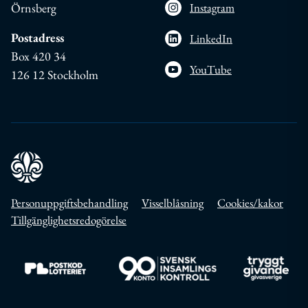
Örnsberg
Instagram
Postadress
LinkedIn
Box 420 34
YouTube
126 12 Stockholm
Personuppgiftsbehandling
Visselblåsning
Cookies/kakor
Tillgänglighetsredogörelse
Till https://www.postkodlotteriet.se/
Till https://www.insamlingskontroll.se/
Till https://w