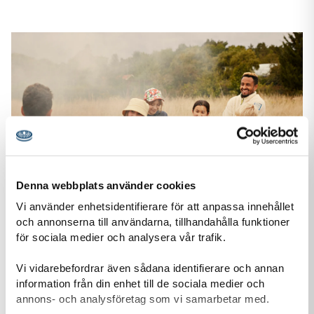
Denna webbplats använder cookies
Vi använder enhetsidentifierare för att anpassa innehållet
och annonserna till användarna, tillhandahålla funktioner
för sociala medier och analysera vår trafik.
Stöd oss
Tack vare din gåva kan vi ge fler barn och unga möjlighet att
Vi vidarebefordrar även sådana identifierare och annan
information från din enhet till de sociala medier och
uppleva äventyr tillsammans, växa som individer och
annons- och analysföretag som vi samarbetar med.
förändra samhället.