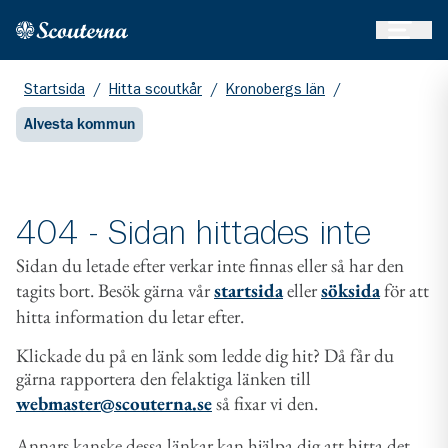
Öppna 
Hem
Gå till huvudinnehållet
Startsida
/
Hitta scoutkår
/
Kronobergs län
/
Alvesta kommun
404 - Sidan hittades inte
Sidan du letade efter verkar inte finnas eller så har den
tagits bort. Besök gärna vår
startsida
eller
söksida
för att
hitta information du letar efter.
Klickade du på en länk som ledde dig hit? Då får du
gärna rapportera den felaktiga länken till
webmaster@scouterna.se
så fixar vi den.
Annars kanske dessa länkar kan hjälpa dig att hitta det