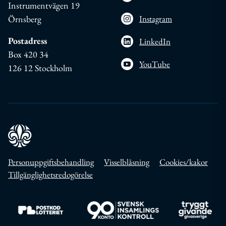
Instrumentvägen 19
Örnsberg
Instagram
Postadress
LinkedIn
Box 420 34
YouTube
126 12 Stockholm
Personuppgiftsbehandling
Visselblåsning
Cookies/kakor
Tillgänglighetsredogörelse
Till https://www.postkodlotteriet.se/
Till https://www.insamlingskontroll.se/
Till https://w