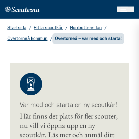
Öppna 
Hem
Gå till huvudinnehållet
Startsida
/
Hitta scoutkår
/
Norrbottens län
/
Övertorneå kommun
/
Övertorneå – var med och starta!
Var med och starta en ny scoutkår!
Här finns det plats för fler scouter,
nu vill vi öppna upp en ny
scoutkår. Läs mer och anmäl ditt