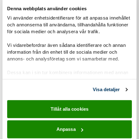
Denna webbplats använder cookies
Vi använder enhetsidentifierare för att anpassa innehållet
Om du har barn som vill vara med, hur gamla är den/de?
och annonserna till användarna, tillhandahålla funktioner
för sociala medier och analysera vår trafik.
Vi vidarebefordrar även sådana identifierare och annan
Hur hittade du hit?
information från din enhet till de sociala medier och
Annons i sociala medier
annons- och analysföretag som vi samarbetar med.
Jag letade själv upp information
Dessa kan i sin tur kombinera informationen med annan
information som du har tillhandahållit eller som de har
En vän/partner tipsade mig
samlat in när du har använt deras tjänster.
Visa detaljer
Submit
Tillåt alla cookies
Anpassa
Personuppgiftshantering under GDPR