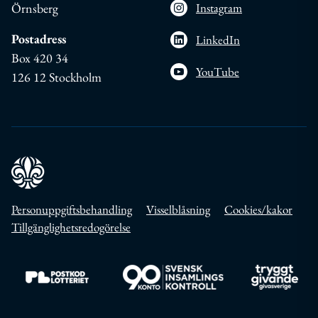
Örnsberg
Instagram
Postadress
LinkedIn
Box 420 34
YouTube
126 12 Stockholm
Personuppgiftsbehandling
Visselblåsning
Cookies/kakor
Tillgänglighetsredogörelse
Till https://www.postkodlotteriet.se/
Till https://www.insamlingskontroll.se/
Till https://w