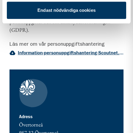
Vi vill att du ska känna dig trygg när du kontaktar oss.
Endast nödvändiga cookies
Därför vill vi berätta om vår hantering av
personuppgifter och om dataskyddsförordningen
(GDPR).
Läs mer om vår personuppgiftshantering
Information-personuppgiftshantering-Scoutnet.pdf (PDF 129 KB)
Kontaktuppgifter
adress för Övertorneå - var med och starta!
Adress
Övertorneå
957 32
Övertorneå