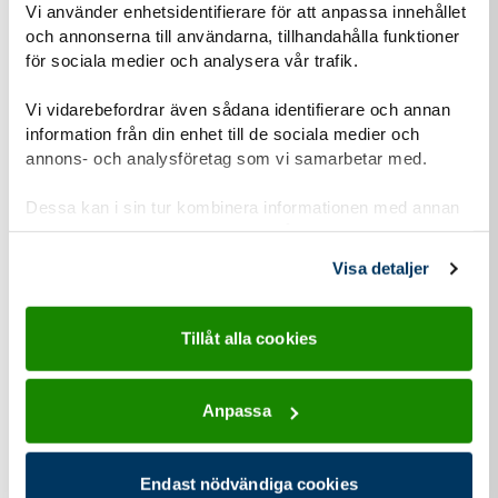
Vi använder enhetsidentifierare för att anpassa innehållet
och annonserna till användarna, tillhandahålla funktioner
för sociala medier och analysera vår trafik.
Om du har barn som vill vara med, hur gamla är den/de?
Vi vidarebefordrar även sådana identifierare och annan
information från din enhet till de sociala medier och
annons- och analysföretag som vi samarbetar med.
Hur hittade du hit?
Dessa kan i sin tur kombinera informationen med annan
Annons i sociala medier
information som du har tillhandahållit eller som de har
Jag letade själv upp information
samlat in när du har använt deras tjänster.
Visa detaljer
En vän/partner tipsade mig
Tillåt alla cookies
Submit
Anpassa
Endast nödvändiga cookies
Personuppgiftshantering under GDPR