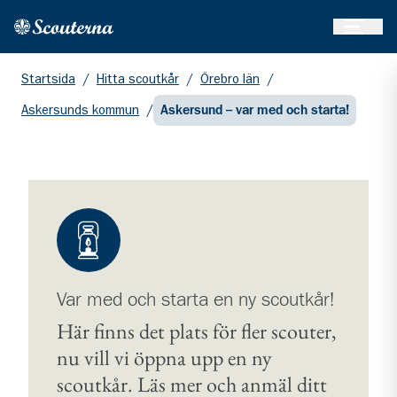
Öppna 
Hem
Gå till huvudinnehållet
Startsida
/
Hitta scoutkår
/
Örebro län
/
Askersunds kommun
/
Askersund – var med och starta!
Var med och starta en ny scoutkår!
Här finns det plats för fler scouter,
nu vill vi öppna upp en ny
scoutkår. Läs mer och anmäl ditt