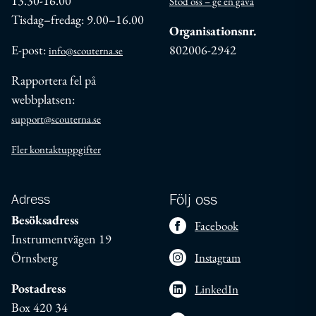
13.30-16.00
Stöd oss – ge en gåva
Tisdag–fredag: 9.00–16.00
Organisationsnr.
E-post:
802006-2942
info@scouterna.se
Rapportera fel på
webbplatsen:
support@scouterna.se
Fler kontaktuppgifter
Adress
Följ oss
Besöksadress
Facebook
Instrumentvägen 19
Örnsberg
Instagram
Postadress
LinkedIn
Box 420 34