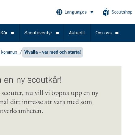
Languages
Scoutshop
Öppna meny
 Kår
Scoutäventyr
Aktuellt
Om oss
Öppna meny
Öppna meny
Öppna m
o kommun
/
Vivalla – var med och starta!
 en ny scoutkår!
er scouter, nu vill vi öppna upp en ny
äl ditt intresse att vara med som
outverksamheten.