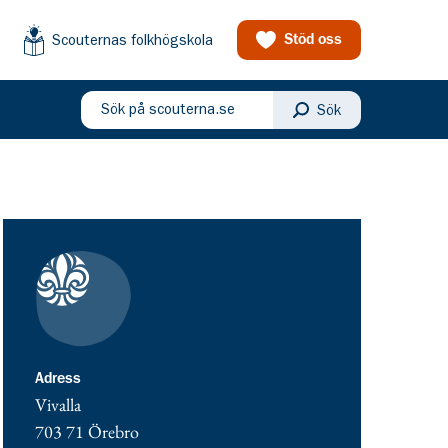
Scouternas folkhögskola
Stöd oss
Sök på scouterna.se
Sök
eny
Kontaktuppgifter
adress för Vivalla - var med och starta!
Adress
Vivalla
703 71
Örebro