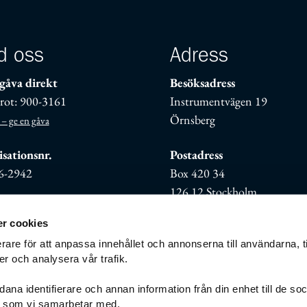
d oss
Adress
gåva direkt
Besöksadress
rot: 900-3161
Instrumentvägen 19
Örnsberg
 – ge en gåva
sationsnr.
Postadress
6-2942
Box 420 34
126 12 Stockholm
r cookies
rare för att anpassa innehållet och annonserna till användarna, t
er och analysera vår trafik.
ana identifierare och annan information från din enhet till de so
g som vi samarbetar med.