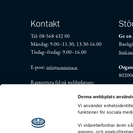
Kontakt
Stö
Tel: 08-568 432 00
Ge en 
Måndag: 9.00–11.30, 13.30-16.00
Bankgi
Tisdag–fredag: 9.00–16.00
Stöd oss
E-post:
Organi
info@scouterna.se
80200
Rapportera fel på webbplatsen:
support@scouterna.se
Denna webbplats använde
Fler kontaktuppgifter
Vi använder enhetsidentifie
funktioner för sociala medi
Vi vidarebefordrar även såd
annons- och analysföreta