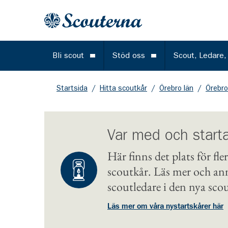
Gå till huvudinnehållet
Till startsidan
Bli scout
Stöd oss
Scout, Ledare,
Öppna meny
Öppna meny
Startsida
/
Hitta scoutkår
/
Örebro län
/
Örebr
Var med och starta
Här finns det plats för fl
scoutkår. Läs mer och anm
scoutledare i den nya sc
Läs mer om våra nystartskårer här