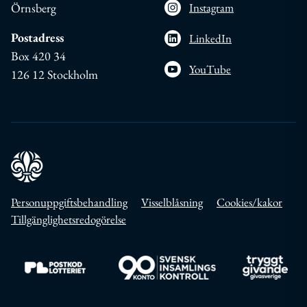
Örnsberg
Instagram
Postadress
LinkedIn
Box 420 34
YouTube
126 12 Stockholm
Personuppgiftsbehandling
Visselblåsning
Cookies/kakor
Tillgänglighetsredogörelse
Till https://www.postkodlotteriet.se/
Till https://www.insamlingskontroll.se/
Till https://w