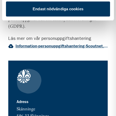
Vi vill att du ska känna dig trygg när du kontaktar oss.
Endast nödvändiga cookies
Därför vill vi berätta om vår hantering av
personuppgifter och om dataskyddsförordningen
(GDPR).
Läs mer om vår personuppgiftshantering
Information-personuppgiftshantering-Scoutnet.pdf (PDF 129 KB)
Kontaktuppgifter
adress för Skänninge - var med och starta!
Adress
Skänninge
596 33
Skänninge