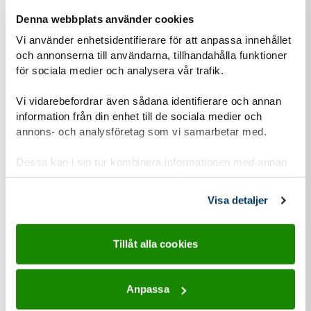
Denna webbplats använder cookies
Vi använder enhetsidentifierare för att anpassa innehållet
Om du har barn som vill vara med, hur gamla är den/de?
och annonserna till användarna, tillhandahålla funktioner
för sociala medier och analysera vår trafik.
Vi vidarebefordrar även sådana identifierare och annan
Hur hittade du hit?
information från din enhet till de sociala medier och
Annons i sociala medier
annons- och analysföretag som vi samarbetar med.
Jag letade själv upp information
Dessa kan i sin tur kombinera informationen med annan
information som du har tillhandahållit eller som de har
En vän/partner tipsade mig
samlat in när du har använt deras tjänster.
Visa detaljer
Submit
Tillåt alla cookies
Anpassa
Personuppgiftshantering under GDPR