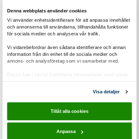
Personuppgiftshantering under GDPR
Denna webbplats använder cookies
Vi vill att du ska känna dig trygg när du kontaktar oss.
Vi använder enhetsidentifierare för att anpassa innehållet
Därför vill vi berätta om vår hantering av
och annonserna till användarna, tillhandahålla funktioner
för sociala medier och analysera vår trafik.
personuppgifter och om dataskyddsförordningen
(GDPR).
Vi vidarebefordrar även sådana identifierare och annan
information från din enhet till de sociala medier och
Läs mer om vår personuppgiftshantering
annons- och analysföretag som vi samarbetar med.
Information-personuppgiftshantering-Scoutnet.pdf (PDF 129 KB)
Dessa kan i sin tur kombinera informationen med annan
information som du har tillhandahållit eller som de har
samlat in när du har använt deras tjänster.
Visa detaljer
Kontaktuppgifter
Tillåt alla cookies
Anpassa
adress för Scoutkåren Gripen - Grödinge
Adress