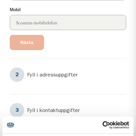
Mobil
Nästa
Steg
2
Fyll i adressuppgifter
2
Steg
3
Fyll i kontaktuppgifter
3