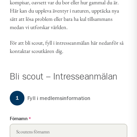
kompisar, oavsett var du bor eller hur gammal du är.
Här kan du uppleva äventyr i naturen, upptäcka nya
sätt att lösa problem eller bara ha kul tillsammans
medan vi utforskar världen.
För att bli scout, fyll i intresseanmälan här nedanför så
kontaktar scoutkåren dig.
Bli scout – Intresseanmälan
Formuläret har
3
steg.
Steg
1
Fyll i medlemsinformation
1
Förnamn
*