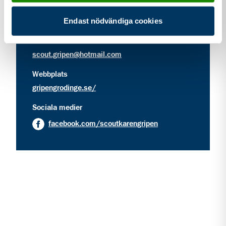
Ringvägen 26
147 70
Grödinge
Endast nödvändiga cookies
kontakt information för Scoutkåren Gripen - Grödi
Kontakt
scout.gripen@hotmail.com
Webbplats
gripengrodinge.se/
Sociala medier
facebook.com/scoutkarengripen