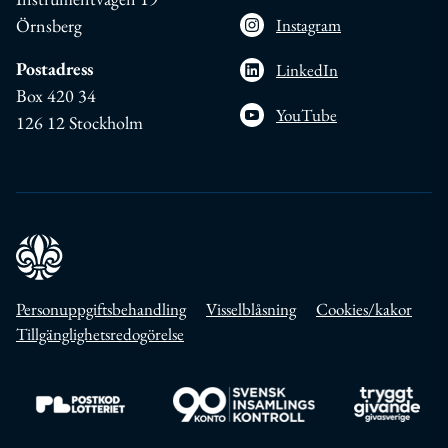
Örnsberg
Instagram
Postadress
LinkedIn
Box 420 34
YouTube
126 12 Stockholm
Personuppgiftsbehandling
Visselblåsning
Cookies/kakor
Tillgänglighetsredogörelse
Till https://www.postkodlotteriet.se/
Till https://www.insamlingskontroll.se/
Till https://w