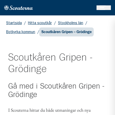
Öppna 
Hem
Gå till huvudinnehållet
Startsida
/
Hitta scoutkår
/
Stockholms län
/
Botkyrka kommun
/
Scoutkåren Gripen – Grödinge
Scoutkåren Gripen -
Grödinge
Gå med i
Scoutkåren Gripen -
Grödinge
I Scouterna hittar du både utmaningar och nya