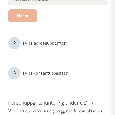
Nästa
Steg
2
Fyll i adressuppgifter
2
Steg
3
Fyll i kontaktuppgifter
3
Personuppgiftshantering under GDPR
Vi vill att du ska känna dig trygg när du kontaktar oss.