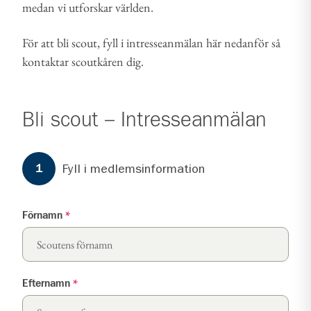
medan vi utforskar världen.
För att bli scout, fyll i intresseanmälan här nedanför så
kontaktar scoutkåren dig.
Bli scout – Intresseanmälan
Formuläret har
3
steg.
Steg
1
Fyll i medlemsinformation
1
Förnamn
*
Efternamn
*