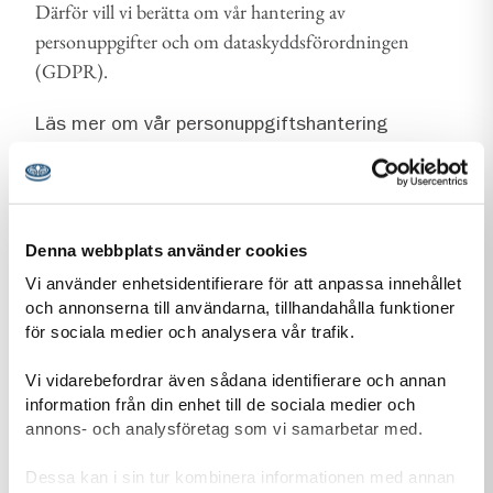
Därför vill vi berätta om vår hantering av
personuppgifter och om dataskyddsförordningen
(GDPR).
Läs mer om vår personuppgiftshantering
Information-personuppgiftshantering-Scoutnet.pdf (PDF 129 KB)
Denna webbplats använder cookies
Kontaktuppgifter
Vi använder enhetsidentifierare för att anpassa innehållet
och annonserna till användarna, tillhandahålla funktioner
för sociala medier och analysera vår trafik.
Vi vidarebefordrar även sådana identifierare och annan
adress för Ösmo Scoutkår
Adress
information från din enhet till de sociala medier och
Sjöuddstigen 1
annons- och analysföretag som vi samarbetar med.
148 35
Ösmo
Dessa kan i sin tur kombinera informationen med annan