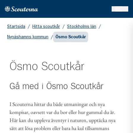
Öppna 
Hem
Gå till huvudinnehållet
Startsida
/
Hitta scoutkår
/
Stockholms län
/
Nynäshamns kommun
/
Ösmo Scoutkår
Ösmo Scoutkår
Gå med i
Ösmo Scoutkår
I Scouterna hittar du både utmaningar och nya
kompisar, oavsett var du bor eller hur gammal du är.
Här kan du uppleva äventyr i naturen, upptäcka nya
sätt att lösa problem eller bara ha kul tillsammans