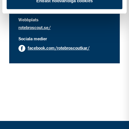
Endast nödvändiga cookies
kontakt information för Equmenia Rotebro
Kontakt
info@rotebroscout.se
Webbplats
rotebroscout.se/
Sociala medier
facebook.com/rotebroscoutkar/