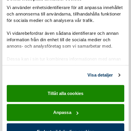
Därför vill vi berätta om vår hantering av
Vi använder enhetsidentifierare för att anpassa innehållet
personuppgifter och om dataskyddsförordningen
och annonserna till användarna, tillhandahålla funktioner
(GDPR).
för sociala medier och analysera vår trafik.
Läs mer om vår personuppgiftshantering
Vi vidarebefordrar även sådana identifierare och annan
information från din enhet till de sociala medier och
Information-personuppgiftshantering-Scoutnet.pdf (PDF 129 KB)
annons- och analysföretag som vi samarbetar med.
Dessa kan i sin tur kombinera informationen med annan
information som du har tillhandahållit eller som de har
Kontaktuppgifter
samlat in när du har använt deras tjänster.
Visa detaljer
Tillåt alla cookies
adress för Equmenia Rotebro
Adress
Ytterbyvägen 4 B
Anpassa
192 76
Sollentuna