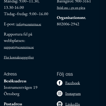
Måndag: 9.00–11.30,
Bankgirot: 900-3161
13.30-16.00
Stöd oss – ge en gåva
Tisdag–fredag: 9.00–16.00
Organisationsnr.
E-post:
802006-2942
info@scouterna.se
Rapportera fel på
webbplatsen:
support@scouterna.se
Fler kontaktuppgifter
Adress
Följ oss
Besöksadress
Facebook
Instrumentvägen 19
Örnsberg
Instagram
Postadress
LinkedIn