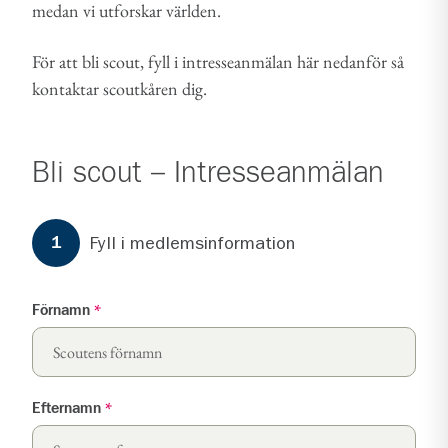
medan vi utforskar världen.
För att bli scout, fyll i intresseanmälan här nedanför så
kontaktar scoutkåren dig.
Bli scout – Intresseanmälan
Formuläret har
3
steg.
Steg
1
Fyll i medlemsinformation
1
Förnamn
*
Efternamn
*