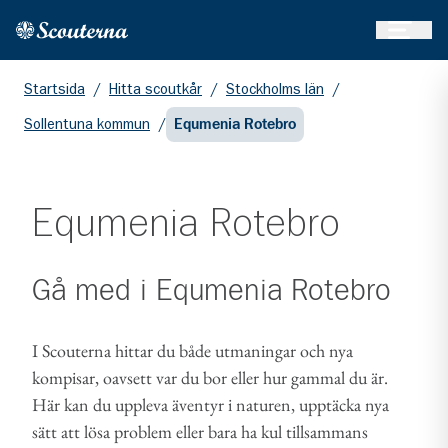
Öppna 
Hem
Gå till huvudinnehållet
Startsida
/
Hitta scoutkår
/
Stockholms län
/
Sollentuna kommun
/
Equmenia Rotebro
Equmenia Rotebro
Gå med i
Equmenia Rotebro
I Scouterna hittar du både utmaningar och nya
kompisar, oavsett var du bor eller hur gammal du är.
Här kan du uppleva äventyr i naturen, upptäcka nya
sätt att lösa problem eller bara ha kul tillsammans