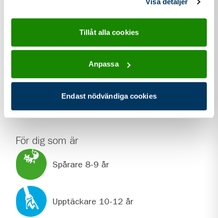
Visa detaljer
Storskärsgatan 4
115 29
Stockholm
Tillåt alla cookies
kontakt information för Hedvig Eleonora Scoutkår
Kontakt
info@hescout.se
Anpassa
Webbplats
he.scout.se
Endast nödvändiga cookies
För dig som är
Spårare 8-9 år
Upptäckare 10-12 år