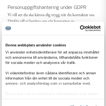
Personuppgiftshantering under GDPR
Vi vill att du ska känna dig trygg när du kontaktar oss.
Därför vill vi berätta om vår hantering av
personuppgifter och om dataskyddsförordningen
(GDPR).
Läs mer om vår personuppgiftshantering
Denna webbplats använder cookies
Vi använder enhetsidentifierare för att anpassa innehållet
Information-personuppgiftshantering-Scoutnet.pdf (PDF 129 KB)
och annonserna till användarna, tillhandahålla funktioner
för sociala medier och analysera vår trafik.
Vi vidarebefordrar även sådana identifierare och annan
Kontaktuppgifter
information från din enhet till de sociala medier och
annons- och analysföretag som vi samarbetar med.
Dessa kan i sin tur kombinera informationen med annan
information som du har tillhandahållit eller som de har
adress för Hedvig Eleonora Scoutkår
Adress
samlat in när du har använt deras tjänster.