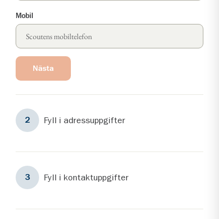
Mobil
Nästa
Steg
2
Fyll i adressuppgifter
2
Steg
3
Fyll i kontaktuppgifter
3