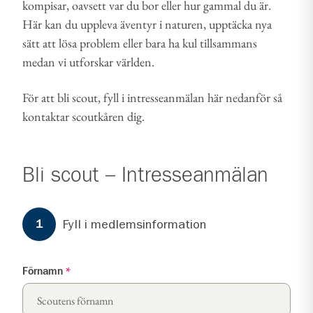
kompisar, oavsett var du bor eller hur gammal du är.
Här kan du uppleva äventyr i naturen, upptäcka nya
sätt att lösa problem eller bara ha kul tillsammans
medan vi utforskar världen.
För att bli scout, fyll i intresseanmälan här nedanför så
kontaktar scoutkåren dig.
Bli scout – Intresseanmälan
Formuläret har
3
steg.
Steg
1
Fyll i medlemsinformation
1
Förnamn
*