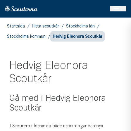
Öppna 
Hem
Gå till huvudinnehållet
Startsida
/
Hitta scoutkår
/
Stockholms län
/
Stockholms kommun
/
Hedvig Eleonora Scoutkår
Hedvig Eleonora
Scoutkår
Gå med i
Hedvig Eleonora
Scoutkår
I Scouterna hittar du både utmaningar och nya