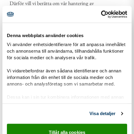
Därför vill vi berätta om vår hantering av
personuppgifter och om dataskyddsförordningen
(GDPR).
Läs mer om vår personuppgiftshantering
Denna webbplats använder cookies
Information-personuppgiftshantering-Scoutnet.pdf (PDF 129 KB)
Vi använder enhetsidentifierare för att anpassa innehållet
och annonserna till användarna, tillhandahålla funktioner
för sociala medier och analysera vår trafik.
Vi vidarebefordrar även sådana identifierare och annan
Kontaktuppgifter
information från din enhet till de sociala medier och
annons- och analysföretag som vi samarbetar med.
Dessa kan i sin tur kombinera informationen med annan
information som du har tillhandahållit eller som de har
adress för Södra KM Scoutkår
Adress
samlat in när du har använt deras tjänster.
Visa detaljer
Vinodlargatan 11
117 58
Stockholm
Tillåt alla cookies