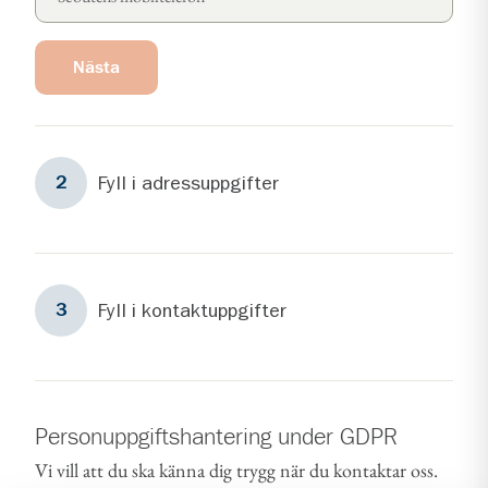
Nästa
Steg
2
Fyll i adressuppgifter
2
Steg
3
Fyll i kontaktuppgifter
3
Personuppgiftshantering under GDPR
Vi vill att du ska känna dig trygg när du kontaktar oss.