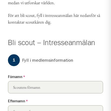
medan vi utforskar världen.
För att bli scout, fyll i intresseanmälan här nedanför så
kontaktar scoutkåren dig.
Bli scout – Intresseanmälan
Formuläret har
3
steg.
Steg
1
Fyll i medlemsinformation
1
Förnamn
*
Efternamn
*