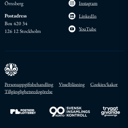
Örnsberg
Instagram
Postadress
LinkedIn
Box 420 34
YouTube
126 12 Stockholm
Personuppgiftsbehandling
Visselblåsning
Cookies/kakor
Tillgänglighetsredogörelse
Till https://www.postkodlotteriet.se/
Till https://www.insamlingskontroll.se/
Till https://w