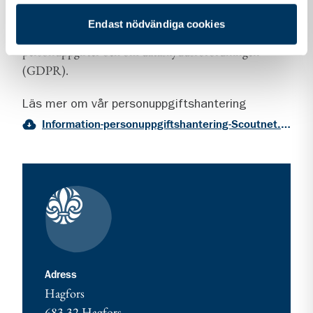
Vi vill att du ska känna dig trygg när du kontaktar oss.
Endast nödvändiga cookies
Därför vill vi berätta om vår hantering av
personuppgifter och om dataskyddsförordningen
(GDPR).
Läs mer om vår personuppgiftshantering
Information-personuppgiftshantering-Scoutnet.pdf (PDF 129 KB)
Kontaktuppgifter
adress för Hagfors - var med och starta!
Adress
Hagfors
683 32
Hagfors