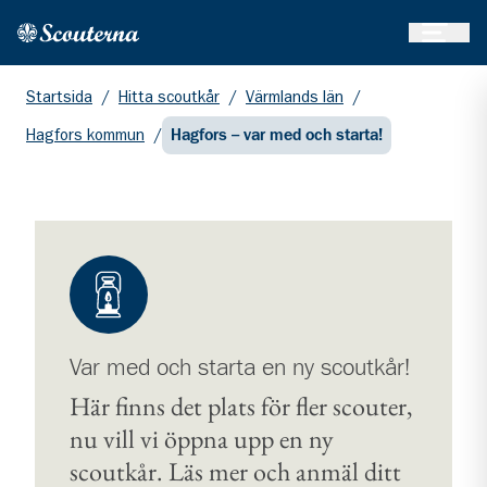
Öppna 
Hem
Gå till huvudinnehållet
Startsida
/
Hitta scoutkår
/
Värmlands län
/
Hagfors kommun
/
Hagfors – var med och starta!
Var med och starta en ny scoutkår!
Här finns det plats för fler scouter,
nu vill vi öppna upp en ny
scoutkår. Läs mer och anmäl ditt