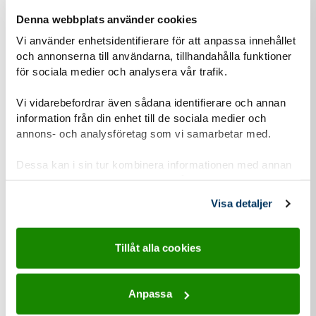
Denna webbplats använder cookies
Vi använder enhetsidentifierare för att anpassa innehållet
Om du har barn som vill vara med, hur gamla är den/de?
och annonserna till användarna, tillhandahålla funktioner
för sociala medier och analysera vår trafik.
Vi vidarebefordrar även sådana identifierare och annan
Hur hittade du hit?
information från din enhet till de sociala medier och
Annons i sociala medier
annons- och analysföretag som vi samarbetar med.
Jag letade själv upp information
Dessa kan i sin tur kombinera informationen med annan
information som du har tillhandahållit eller som de har
En vän/partner tipsade mig
samlat in när du har använt deras tjänster.
Visa detaljer
Submit
Tillåt alla cookies
Anpassa
Personuppgiftshantering under GDPR