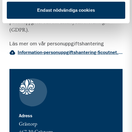
Vi vill att du ska känna dig trygg när du kontaktar oss.
Endast nödvändiga cookies
Därför vill vi berätta om vår hantering av
personuppgifter och om dataskyddsförordningen
(GDPR).
Läs mer om vår personuppgiftshantering
Information-personuppgiftshantering-Scoutnet.pdf (PDF 129 KB)
Kontaktuppgifter
adress för Grästorp - var med och starta!
Adress
Grästorp
467 30
Grästorp