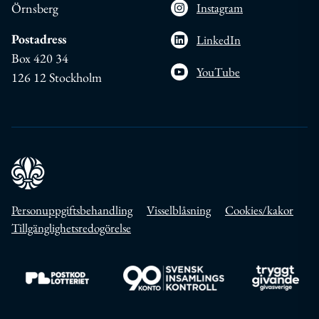
Örnsberg
Instagram
Postadress
LinkedIn
Box 420 34
YouTube
126 12 Stockholm
Personuppgiftsbehandling
Visselblåsning
Cookies/kakor
Tillgänglighetsredogörelse
Till https://www.postkodlotteriet.se/
Till https://www.insamlingskontroll.se/
Till https://w