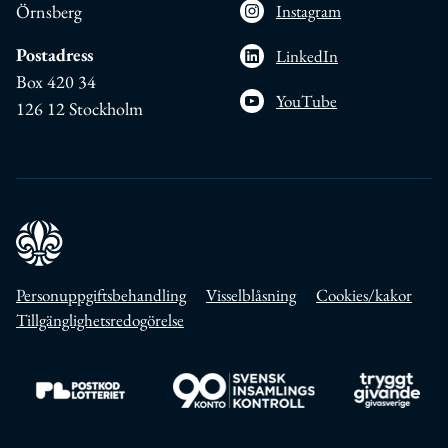
Örnsberg
Instagram
Postadress
LinkedIn
Box 420 34
YouTube
126 12 Stockholm
Personuppgiftsbehandling
Visselblåsning
Cookies/kakor
Tillgänglighetsredogörelse
Till https://www.postkodlotteriet.se/
Till https://www.insamlingskontroll.se/
Till https://w