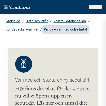
Öppna 
Hem
Gå till huvudinnehållet
Startsida
/
Hitta scoutkår
/
Västra Götalands län
/
Kungsbacka kommun
/
Vallda – var med och starta!
Var med och starta en ny scoutkår!
Här finns det plats för fler scouter,
nu vill vi öppna upp en ny
scoutkår. Läs mer och anmäl ditt