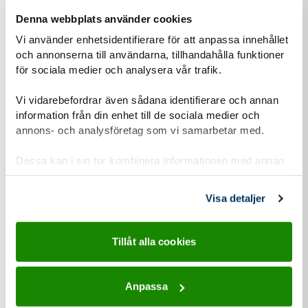
Denna webbplats använder cookies
Vi använder enhetsidentifierare för att anpassa innehållet
Om du har barn som vill vara med, hur gamla är den/de?
och annonserna till användarna, tillhandahålla funktioner
för sociala medier och analysera vår trafik.
Vi vidarebefordrar även sådana identifierare och annan
Hur hittade du hit?
information från din enhet till de sociala medier och
Annons i sociala medier
annons- och analysföretag som vi samarbetar med.
Jag letade själv upp information
Dessa kan i sin tur kombinera informationen med annan
information som du har tillhandahållit eller som de har
En vän/partner tipsade mig
samlat in när du har använt deras tjänster.
Visa detaljer
Submit
Tillåt alla cookies
Anpassa
Personuppgiftshantering under GDPR