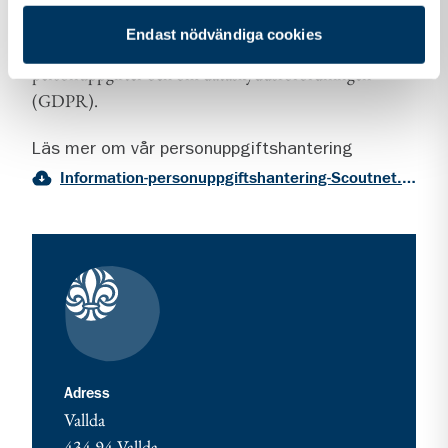
Vi vill att du ska känna dig trygg när du kontaktar oss.
Endast nödvändiga cookies
Därför vill vi berätta om vår hantering av
personuppgifter och om dataskyddsförordningen
(GDPR).
Läs mer om vår personuppgiftshantering
Information-personuppgiftshantering-Scoutnet.pdf (PDF 129 KB)
Kontaktuppgifter
adress för Vallda - var med och starta!
Adress
Vallda
434 94
Vallda