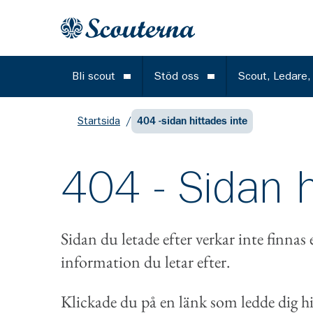
Gå till huvudinnehållet
Till startsidan
Bli scout
Stöd oss
Scout, Ledare,
Öppna meny
Öppna meny
Startsida
/
404 -sidan hittades inte
404 - Sidan h
Sidan du letade efter verkar inte finnas 
information du letar efter.
Klickade du på en länk som ledde dig hi