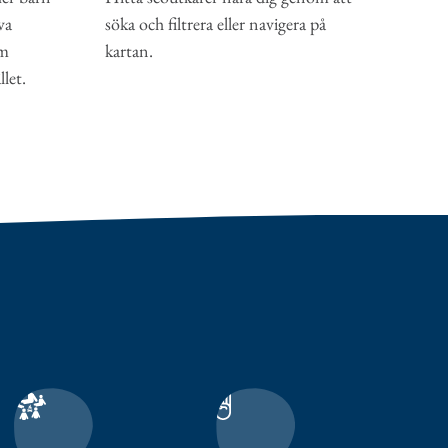
va
söka och filtrera eller navigera på
om
kartan.
let.