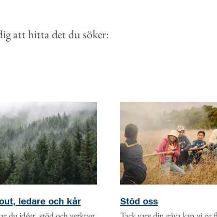
g att hitta det du söker:
out, ledare och kår
Stöd oss
ar du idéer, stöd och verktyg
Tack vare din gåva kan vi ge f