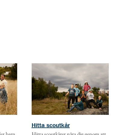
Hitta scoutkår
ler barn
Hitta scoutkårer nära dig genom att