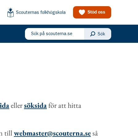
Scouternas folkhögskola
Stöd oss
Sök på scouterna.se
Sök
eny
sida
eller
söksida
för att hitta
 till
webmaster@scouterna.se
så