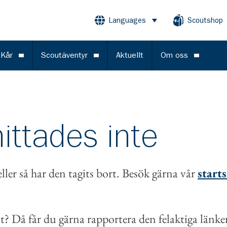
Languages
Scoutshop
Öppna meny
 Kår
Scoutäventyr
Aktuellt
Om oss
Öppna meny
Öppna meny
Öppna m
ittades inte
eller så har den tagits bort. Besök gärna vår
start
t? Då får du gärna rapportera den felaktiga länken