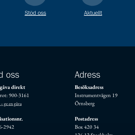
Stöd oss
Aktuellt
d oss
Adress
gåva direkt
Besöksadress
rot: 900-3161
Instrumentvägen 19
Örnsberg
 – ge en gåva
sationsnr.
Postadress
6-2942
Box 420 34
126 12 Stockholm