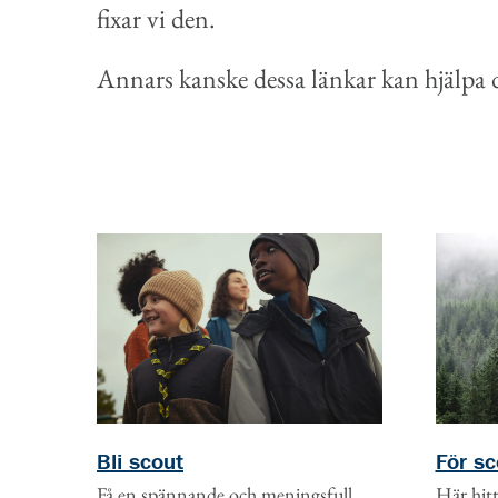
fixar vi den.
Annars kanske dessa länkar kan hjälpa di
För sc
Bli scout
Här hitt
Få en spännande och meningsfull