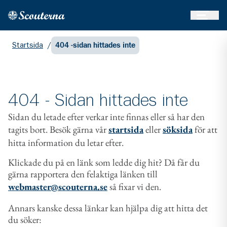
Öppna 
Hem
Gå till huvudinnehållet
Startsida
/
404 -sidan hittades inte
404 - Sidan hittades inte
Sidan du letade efter verkar inte finnas eller så har den
tagits bort. Besök gärna vår
startsida
eller
söksida
för att
hitta information du letar efter.
Klickade du på en länk som ledde dig hit? Då får du
gärna rapportera den felaktiga länken till
webmaster@scouterna.se
så fixar vi den.
Annars kanske dessa länkar kan hjälpa dig att hitta det
du söker: