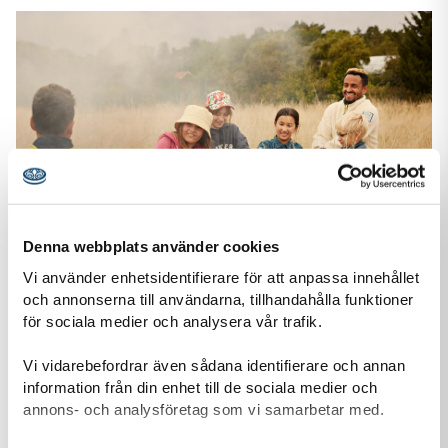
Denna webbplats använder cookies
Vi använder enhetsidentifierare för att anpassa innehållet
och annonserna till användarna, tillhandahålla funktioner
för sociala medier och analysera vår trafik.
Stöd oss
Tack vare din gåva kan vi ge fler barn och unga möjlighet att
Vi vidarebefordrar även sådana identifierare och annan
uppleva äventyr tillsammans, växa som individer och
information från din enhet till de sociala medier och
förändra samhället.
annons- och analysföretag som vi samarbetar med.