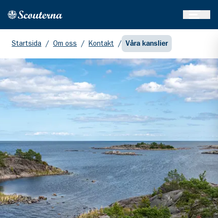
Öppna 
Hem
Gå till huvudinnehållet
Startsida
/
Om oss
/
Kontakt
/
Våra kanslier