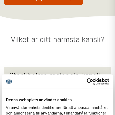
Vilket är ditt närmsta kansli?
Stockholms regionala kansli
Scouternas regionala kansli Stockholm huserar på
Scouternas rikskansli i Örnsberg och ansvarar för
scoutkårerna i
scoutdistrikten Stockholm, Birka,
Denna webbplats använder cookies
Roslagen
och
Södertörn
.
Vi använder enhetsidentifierare för att anpassa innehållet
och annonserna till användarna, tillhandahålla funktioner