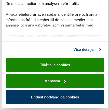
för sociala medier och analysera vår trafik.
Till Stockholms regionala kansli
Vi vidarebefordrar även sådana identifierare och annan
information från din enhet till de sociala medier och
annons- och analysföretag som vi samarbetar med.
Dessa kan i sin tur kombinera informationen med annan
Södra kansliet
information som du har tillhandahållit eller som de har
samlat in när du har använt deras tjänster.
Södra kansliet ligger i Malmö och ansvarar för
Visa detaljer
scoutkårerna i
scoudistrikten Södra Skåne,
Nordvästra Skåne
och
Snapphane
samt
Tillåt alla cookies
för
scoutdistrikten i Dacke, Nordöstra
Götaland
och
Norra Småland.
Anpassa
Till Södra kansliet
Endast nödvändiga cookies