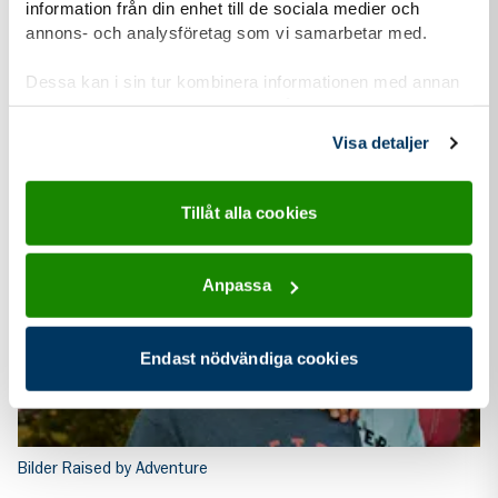
information från din enhet till de sociala medier och
annons- och analysföretag som vi samarbetar med.
Dessa kan i sin tur kombinera informationen med annan
information som du har tillhandahållit eller som de har
Bildbank kårer
,
Bilder Raised by Adventure
samlat in när du har använt deras tjänster.
Visa detaljer
102 Scouterna-2024-Foto-Eva-Edsjö.jpg
Ladda ner JPG (639,4 KB)
Tillåt alla cookies
Anpassa
Endast nödvändiga cookies
Bilder Raised by Adventure