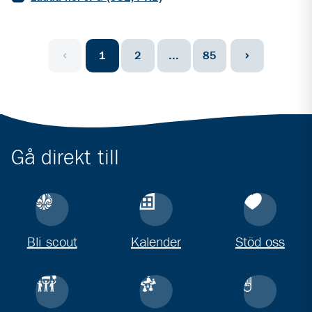
1
2
...
85
Föregående sida
Nästa sida
Gå direkt till
Bli scout
Kalender
Stöd oss