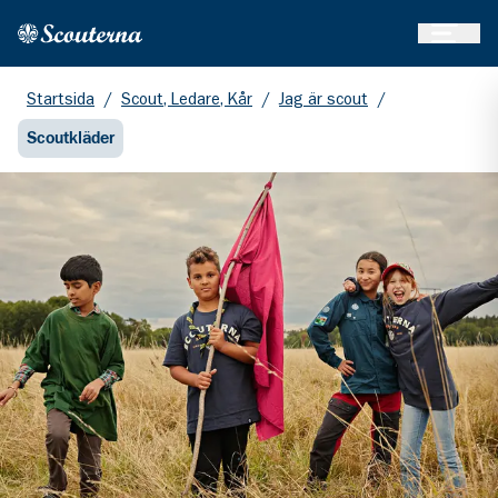
Öppna 
Hem
Gå till huvudinnehållet
Startsida
/
Scout, Ledare, Kår
/
Jag är scout
/
Scoutkläder