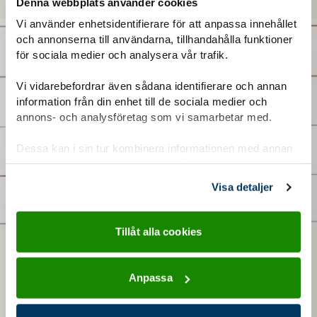
Denna webbplats använder cookies
Vi använder enhetsidentifierare för att anpassa innehållet
och annonserna till användarna, tillhandahålla funktioner
för sociala medier och analysera vår trafik.
Vi vidarebefordrar även sådana identifierare och annan
information från din enhet till de sociala medier och
annons- och analysföretag som vi samarbetar med.
Dessa kan i sin tur kombinera informationen med annan
information som du har tillhandahållit eller som de har
samlat in när du har använt deras tjänster.
Visa detaljer
Tillåt alla cookies
Annan scoutklädsel
Anpassa
Förutom scoutdräkten finns en massa andra klädesplagg som