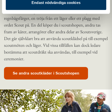
Endast nödvändiga cookies
visar att du är scout. Det brukar kallas för
scoutklädsel
. Det
kan vara till exempel en t-shirt med Scouternas symbol i
regnbågsfärger, en tröja från ett läger eller ett plagg med
ordet Scout på. En del köper du i scoutshopen, andra tas
fram av kårer, arrangörer eller andra delar av Scoutsverige.
Det går självklart bra att använda scoutklädsel på till exempel
scoutmöten och läger. Vid vissa tillfällen kan dock ledare
bestämma att scoutdräkt ska användas, till exempel vid
ceremonier.
Se andra scoutkläder i Scoutshopen