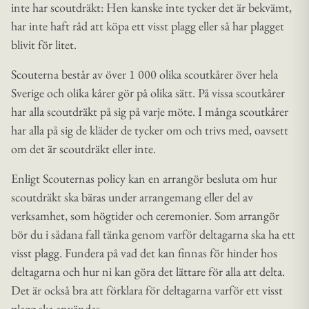
inte har scoutdräkt: Hen kanske inte tycker det är bekvämt,
har inte haft råd att köpa ett visst plagg eller så har plagget
blivit för litet.
Scouterna består av över 1 000 olika scoutkårer över hela
Sverige och olika kårer gör på olika sätt. På vissa scoutkårer
har alla scoutdräkt på sig på varje möte. I många scoutkårer
har alla på sig de kläder de tycker om och trivs med, oavsett
om det är scoutdräkt eller inte.
Enligt Scouternas policy kan en arrangör besluta om hur
scoutdräkt ska bäras under arrangemang eller del av
verksamhet, som högtider och ceremonier. Som arrangör
bör du i sådana fall tänka genom varför deltagarna ska ha ett
visst plagg. Fundera på vad det kan finnas för hinder hos
deltagarna och hur ni kan göra det lättare för alla att delta.
Det är också bra att förklara för deltagarna varför ett visst
plagg ska användas.