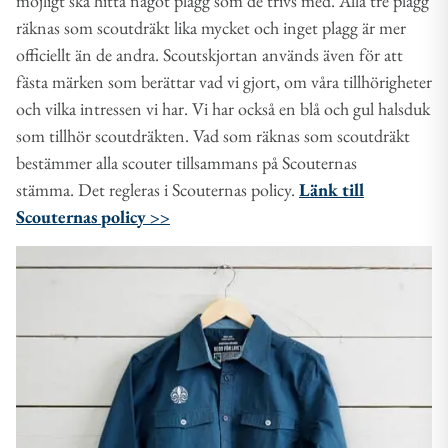
möjligt ska hitta något plagg som de trivs med. Alla tre plagg
räknas som scoutdräkt lika mycket och inget plagg är mer
officiellt än de andra. Scoutskjortan används även för att
fästa märken som berättar vad vi gjort, om våra tillhörigheter
och vilka intressen vi har. Vi har också en blå och gul halsduk
som tillhör scoutdräkten. Vad som räknas som scoutdräkt
bestämmer alla scouter tillsammans på Scouternas
stämma. Det regleras i Scouternas policy.
Länk till
Scouternas policy >>