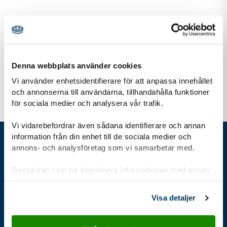
För dig som är
Äventyrare 12-15 år
Denna webbplats använder cookies
Vi använder enhetsidentifierare för att anpassa innehållet
och annonserna till användarna, tillhandahålla funktioner
för sociala medier och analysera vår trafik.
Vi vidarebefordrar även sådana identifierare och annan
information från din enhet till de sociala medier och
annons- och analysföretag som vi samarbetar med.
Gå direkt till
Dessa kan i sin tur kombinera informationen med annan
information som du har tillhandahållit eller som de har
samlat in när du har använt deras tjänster.
Visa detaljer
Bli scout
Kalender
Stöd oss