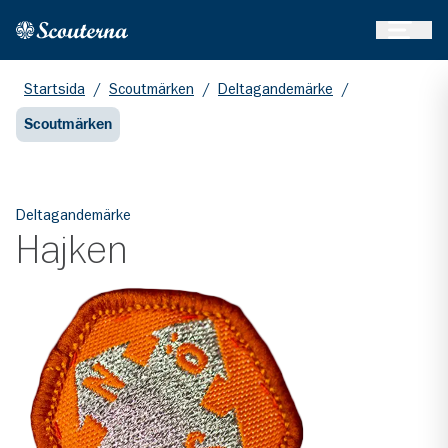
Öppna 
Hem
Gå till huvudinnehållet
Startsida
/
Scoutmärken
/
Deltagandemärke
/
Scoutmärken
Deltagandemärke
Hajken