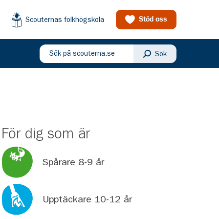
Scouternas folkhögskola
Stöd oss
Sök på scouterna.se
Sök
eny
För dig som är
Spårare 8-9 år
Upptäckare 10-12 år