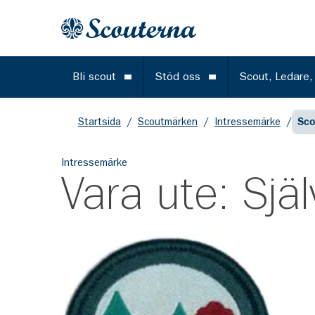
Gå till huvudinnehållet
Till startsidan
Bli scout
Stöd oss
Scout, Ledare,
Öppna meny
Öppna meny
Startsida
/
Scoutmärken
/
Intressemärke
/
Sco
Intressemärke
Vara ute: Själ