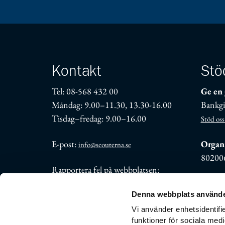
Kontakt
Stö
Tel: 08-568 432 00
Ge en 
Måndag: 9.00–11.30, 13.30-16.00
Bankgi
Tisdag–fredag: 9.00–16.00
Stöd oss
E-post:
Organi
info@scouterna.se
80200
Rapportera fel på webbplatsen:
support@scouterna.se
Denna webbplats använde
Fler kontaktuppgifter
Vi använder enhetsidentifie
funktioner för sociala medi