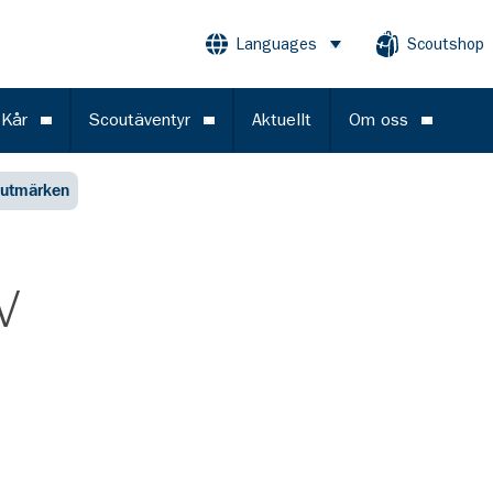
Languages
Scoutshop
Öppna meny
 Kår
Scoutäventyr
Aktuellt
Om oss
Öppna meny
Öppna meny
Öppna m
utmärken
v