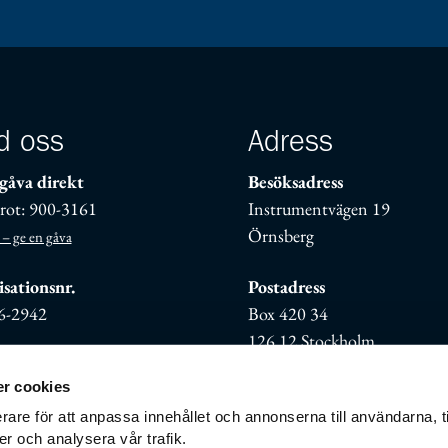
d oss
Adress
gåva direkt
Besöksadress
rot: 900-3161
Instrumentvägen 19
Örnsberg
 – ge en gåva
sationsnr.
Postadress
6-2942
Box 420 34
126 12 Stockholm
r cookies
rare för att anpassa innehållet och annonserna till användarna, t
er och analysera vår trafik.