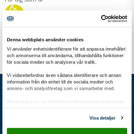
Rover 19-25 år
Ledare och kår
Denna webbplats använder cookies
Vi använder enhetsidentifierare för att anpassa innehållet
och annonserna till användarna, tillhandahålla funktioner
för sociala medier och analysera vår trafik.
Vi vidarebefordrar även sådana identifierare och annan
information från din enhet till de sociala medier och
annons- och analysföretag som vi samarbetar med.
Gå direkt till
Dessa kan i sin tur kombinera informationen med annan
information som du har tillhandahållit eller som de har
samlat in när du har använt deras tjänster.
Visa detaljer
Bli scout
Kalender
Stöd oss