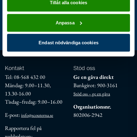
Tillåt alla cookies
Anpassa
Aktuellt
För ledare
Jag är scout
Endast nödvändiga cookies
Kontakt
Stöd oss
Tel: 08-568 432 00
Ge en gåva direkt
Måndag: 9.00–11.30,
Bankgirot: 900-3161
13.30-16.00
Stöd oss – ge en gåva
Tisdag–fredag: 9.00–16.00
Organisationsnr.
E-post:
802006-2942
info@scouterna.se
Rapportera fel på
webbplatsen: