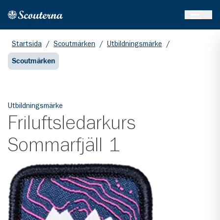
Öppna 
Hem
Gå till huvudinnehållet
Startsida
/
Scoutmärken
/
Utbildningsmärke
/
Scoutmärken
Utbildningsmärke
Friluftsledarkurs
Sommarfjäll 1