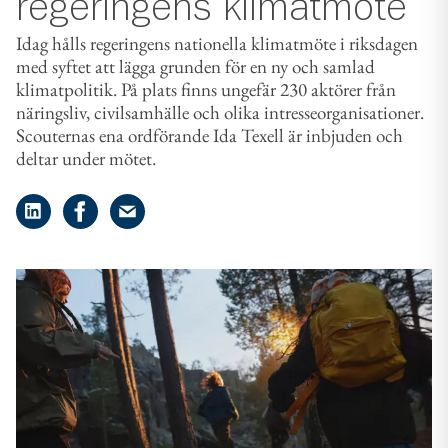
regeringens klimatmöte
Idag hålls regeringens nationella klimatmöte i riksdagen
med syftet att lägga grunden för en ny och samlad
klimatpolitik. På plats finns ungefär 230 aktörer från
näringsliv, civilsamhälle och olika intresseorganisationer.
Scouternas ena ordförande Ida Texell är inbjuden och
deltar under mötet.
Dela på LinkedIn
Dela på Facebook
Dela på e-post