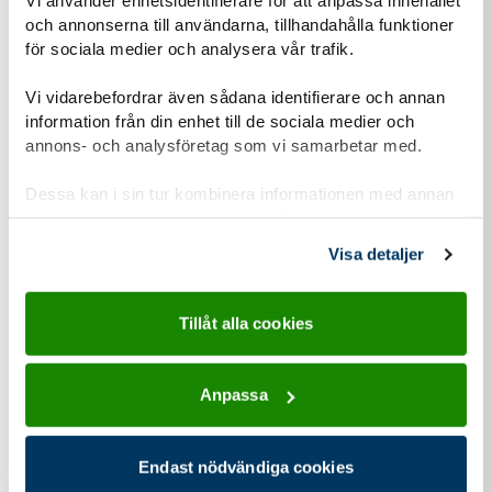
Vi använder enhetsidentifierare för att anpassa innehållet
Nyhet
och annonserna till användarna, tillhandahålla funktioner
för sociala medier och analysera vår trafik.
Scouterna i dialog med riksdagspolitiker: Stärk
barn- och ungdomsverksamheten i Sverige!
Vi vidarebefordrar även sådana identifierare och annan
Inför höstens riksdagsval träffar Scouterna politiker från
information från din enhet till de sociala medier och
annons- och analysföretag som vi samarbetar med.
olika partier för att berätta om hur Scouterna bidrar med
lösningar på många av dagens...
Dessa kan i sin tur kombinera informationen med annan
information som du har tillhandahållit eller som de har
samlat in när du har använt deras tjänster.
Visa detaljer
Tillåt alla cookies
Anpassa
Endast nödvändiga cookies