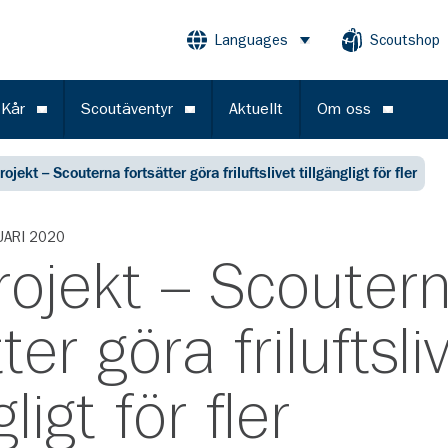
Languages
Scoutshop
Öppna meny
 Kår
Scoutäventyr
Aktuellt
Om oss
Öppna meny
Öppna meny
Öppna m
rojekt – Scouterna fortsätter göra friluftslivet tillgängligt för fler
UARI 2020
rojekt – Scouter
ter göra friluftsli
gligt för fler