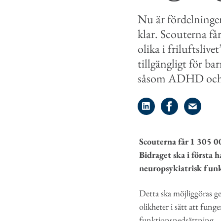
Nu är fördelningen 
klar. Scouterna få
olika i friluftslive
tillgängligt för 
såsom ADHD och
Dela på LinkedIn
Dela på Face
Dela på 
Scouterna får 1 305 00
Bidraget ska i första 
neuropsykiatrisk fun
Detta ska möjliggöras g
olikheter i sätt att fung
funktionsnedsättning.