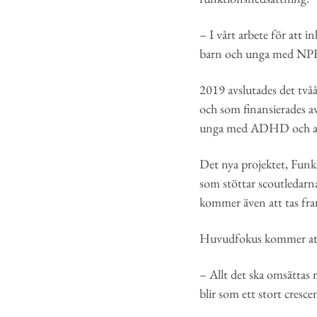
– I vårt arbete för att i
barn och unga med NPF-
2019 avslutades det tvåå
och som finansierades av
unga med ADHD och a
Det nya projektet, Funka
som stöttar scoutledarna
kommer även att tas fra
Huvudfokus kommer att v
– Allt det ska omsättas
blir som ett stort cresce