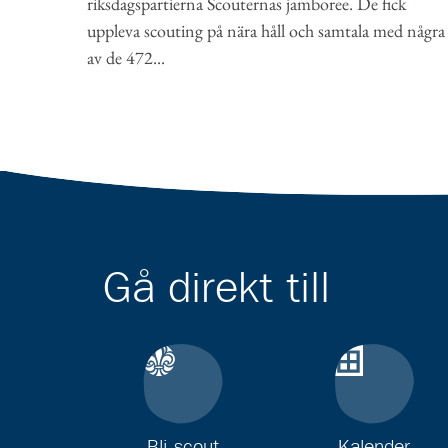
riksdagspartierna Scouternas jamboree. De fick
uppleva scouting på nära håll och samtala med några
av de 472...
Gå direkt till
Bli scout
Kalender