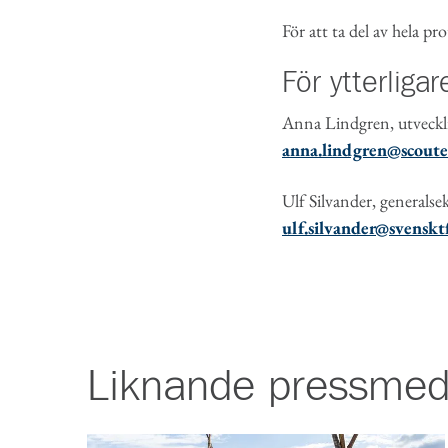
För att ta del av hela p
För ytterliga
Anna Lindgren, utveckl
anna.lindgren@scoute
Ulf Silvander, generalse
ulf.silvander@svensktfr
Liknande
pressmed