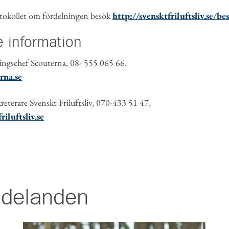
rotokollet om fördelningen besök
http://svensktfriluftsliv.se/b
re information
ingschef Scouterna, 08- 555 065 66,
rna.se
kreterare Svenskt Friluftsliv, 070-433 51 47,
iluftsliv.se
delanden