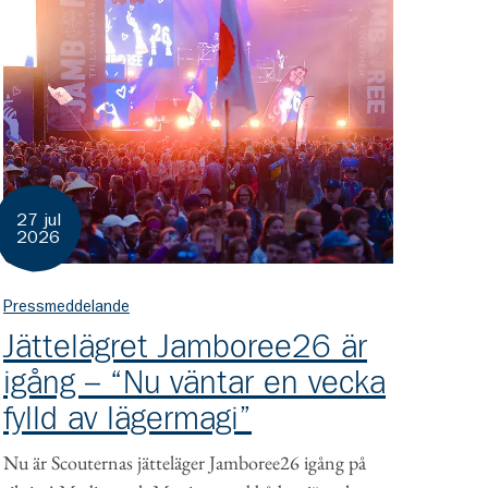
27 jul
2026
Pressmeddelande
Jättelägret Jamboree26 är
igång – “Nu väntar en vecka
fylld av lägermagi”
Nu är Scouternas jätteläger Jamboree26 igång på