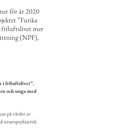
oner för år 2020
rojektet ”Funka
 friluftslivet mer
sättning (NPF),
i friluftslivet”.
 barn och unga med
kus på värdet av
med neuropsykiatrisk