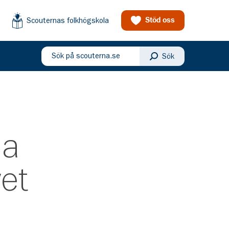
Scouternas folkhögskola
Stöd oss
Sök på scouterna.se
Sök
eny
na
vet