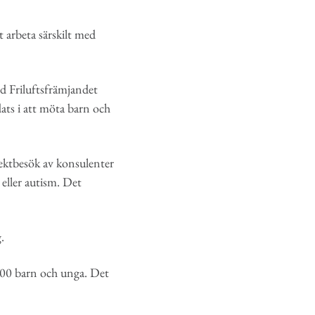
tt arbeta särskilt med
d Friluftsfrämjandet
dats i att möta barn och
irektbesök av konsulenter
eller autism. Det
.
 000 barn och unga. Det