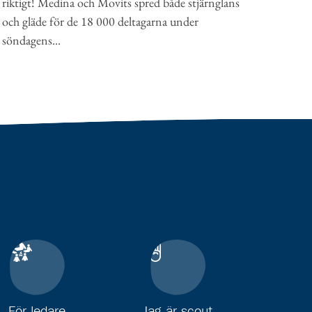
riktigt! Medina och Movits spred både stjärnglans
och gläde för de 18 000 deltagarna under
söndagens...
För ledare
Jag är scout