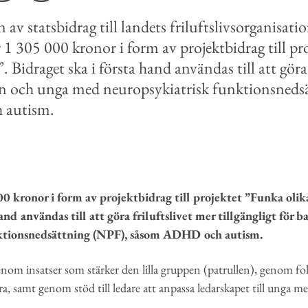
av statsbidrag till landets friluftslivsorganisati
r 1 305 000 kronor i form av projektbidrag till p
t”. Bidraget ska i första hand användas till att göra
barn och unga med neuropsykiatrisk funktionsned
 autism.
book
e-post
0 kronor i form av projektbidrag till projektet ”Funka olika 
hand användas till att göra friluftslivet mer tillgängligt för
ktionsnedsättning (NPF), såsom ADHD och autism.
enom insatser som stärker den lilla gruppen (patrullen), genom fo
era, samt genom stöd till ledare att anpassa ledarskapet till unga 