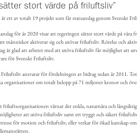
ätter stort värde på friluftsliv”
et är ett av totalt 19 projekt som får statsanslag genom Svenskt Frilu
anslag för år 2020 visar att regeringen sätter stort värde på våra f
tt människor aktiverar sig och utövar friluftsliv. Rörelse och aktivit
g är glad att arbetet med att utöva friluftsliv får möjlighet att utv
are för Svenskt Friluftsliv.
Friluftsliv ansvarar för fördelningen av bidrag sedan år 2011. To
ka organisationer om totalt belopp på 71 miljoner kronor och öve
tt friluftsorganisationen värnar det enkla, naturnära och långsiktigt 
ligheter att utöva friluftsliv samt ett tryggt och säkert friluftsliv.
esse för motion och friluftsliv, eller verkar för ökad kunskap om
llemansrätten.