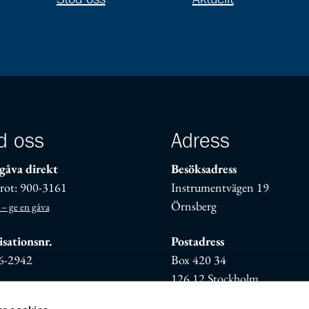
d oss
Adress
gåva direkt
Besöksadress
rot: 900-3161
Instrumentvägen 19
Örnsberg
 – ge en gåva
sationsnr.
Postadress
6-2942
Box 420 34
126 12 Stockholm