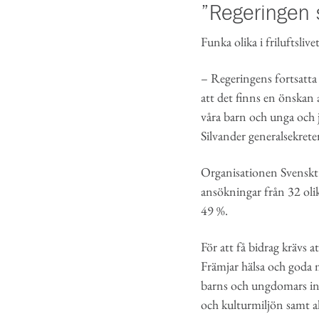
”Regeringen s
Funka olika i friluftsliv
– Regeringens fortsatta 
att det finns en önskan a
våra barn och unga och ja
Silvander generalsekreter
Organisationen Svenskt 
ansökningar från 32 oli
49 %.
För att få bidrag krävs a
Främjar hälsa och goda möj
barns och ungdomars intr
och kulturmiljön samt a