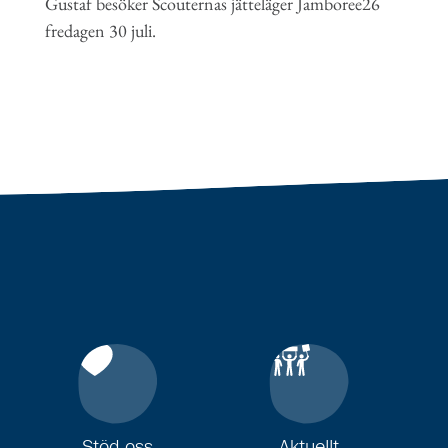
Gustaf besöker Scouternas jätteläger Jamboree26
fredagen 30 juli.
Stöd oss
Aktuellt