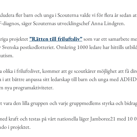
nkludera fler barn och unga i Scouterna valde vi för flera år sedan a
diagnos, säger Scouternas utvecklingschef Anna Lindgren.
riga projektet
”Rätten till friluftsliv”
som var ett samarbete me
 Svenska postkodlotteriet. Omkring 1000 ledare har hittills utbil
utism.
 olika i friluftslivet, kommer att ge scoutkårer möjlighet att få d
 i att bättre anpassa sitt ledarskap till barn och unga med ADHD 
m nya programaktiviteter.
ara den lilla gruppen och varje gruppmedlems styrka och bidrag
 med kraft och testas på vårt nationella läger Jamboree21 med 10
ndo i projektet.