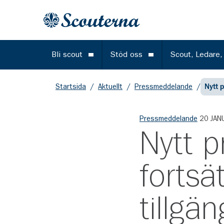
Gå till huvudinnehållet
Till startsidan
Bli scout
Stöd oss
Scout, Ledare,
Öppna meny
Öppna meny
Startsida
/
Aktuellt
/
Pressmeddelande
/
Nytt p
Pressmeddelande
20 JAN
Nytt p
fortsät
tillgän