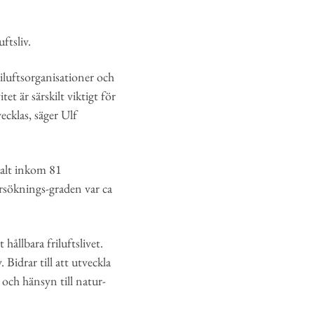
ftsliv.
riluftsorganisationer och
et är särskilt viktigt för
ecklas, säger Ulf
talt inkom 81
rsöknings-graden var ca
hållbara friluftslivet.
 Bidrar till att utveckla
 och hänsyn till natur-