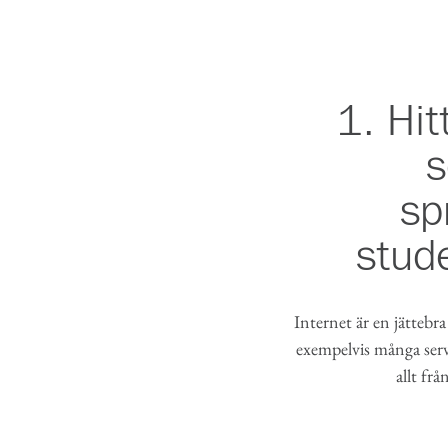
1. Hi
s
sp
stud
Internet är en jättebra
exempelvis många servr
allt frå