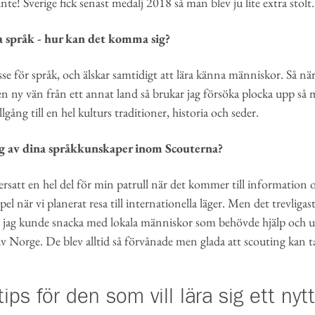
te! Sverige fick senast medalj 2018 så man blev ju lite extra stolt.
 språk - hur kan det komma sig?
resse för språk, och älskar samtidigt att lära känna människor. Så när
 en ny vän från ett annat land så brukar jag försöka plocka upp så
ång till en hel kulturs traditioner, historia och seder.
g av dina språkkunskaper inom Scouterna?
ersatt en hel del för min patrull när det kommer till information
pel när vi planerat resa till internationella läger. Men det trevligas
ch jag kunde snacka med lokala människor som behövde hjälp och 
av Norge. De blev alltid så förvånade men glada att scouting kan 
ips för den som vill lära sig ett nyt