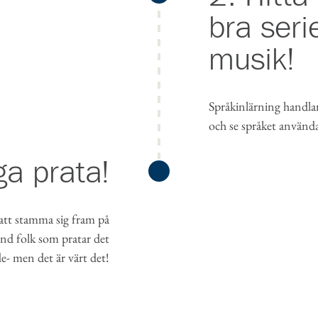
bra seri
musik!
Språkinlärning handlar
och se språket använda
ga prata!
 att stamma sig fram på
and folk som pratar det
e- men det är värt det!