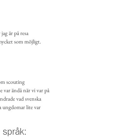
 jag är på resa
 mycket som möjligt.
 om scouting
te var ändå när vi var på
undrade vad svenska
ta ungdomar lite var
t språk: