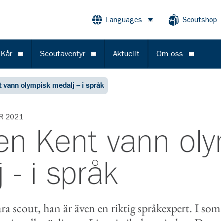
Languages
Scoutshop
Öppna meny
 Kår
Scoutäventyr
Aktuellt
Om oss
Öppna meny
Öppna meny
Öppna m
 vann olympisk medalj – i språk
R 2021
en Kent vann oly
 - i språk
ra scout, han är även en riktig språkexpert. I so