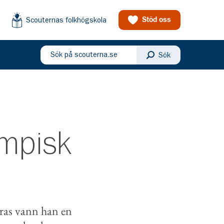
Scouternas folkhögskola
Stöd oss
Sök på scouterna.se
Sök
eny
mpisk
mras vann han en