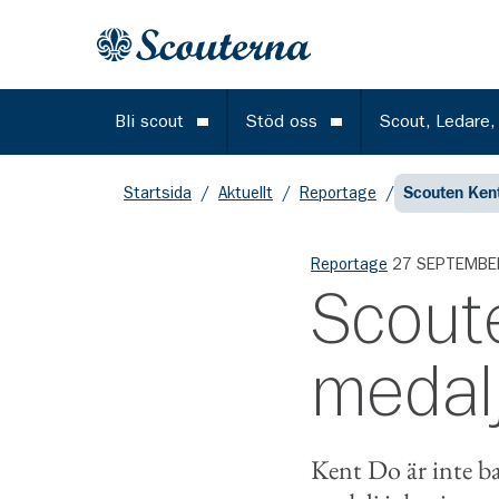
Gå till huvudinnehållet
Till startsidan
Bli scout
Stöd oss
Scout, Ledare,
Öppna meny
Öppna meny
Startsida
/
Aktuellt
/
Reportage
/
Scouten Kent
Reportage
27 SEPTEMBE
Scout
medalj
Kent Do är inte ba