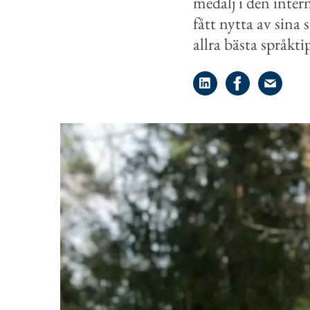
medalj i den inte
fått nytta av sin
allra bästa språkti
Dela på LinkedIn
Dela på Face
Dela på 