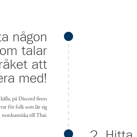
tta någon
om talar
råket att
era med!
 källa, på Discord finns
ar för folk som lär sig
n nordsamiska till Thai.
2. Hitta 