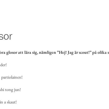
sor
a glosor att lära sig, nämligen ”Hej! Jag är scout!” på olika 
ider!
partiolainen!
hi tong jun!
n a skaut!