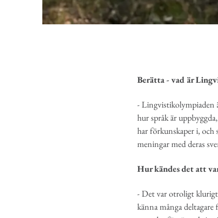
Berätta - vad är Ling
- Lingvistikolympiaden ä
hur språk är uppbyggda,
har förkunskaper i, och 
meningar med deras sve
Hur kändes det att va
- Det var otroligt kluri
känna många deltagare frå