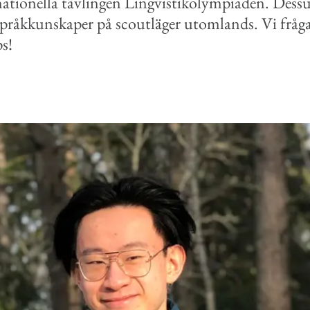
rnationella tävlingen Lingvistikolympiaden. Des
a språkkunskaper på scoutläger utomlands. Vi frå
ps!
book
e-post