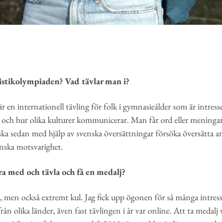
vistikolympiaden? Vad tävlar man i?
r en internationell tävling för folk i gymnasieålder som är intress
 och hur olika kulturer kommunicerar. Man får ord eller meningar
ska sedan med hjälp av svenska översättningar försöka översätta an
nska motsvarighet.
ra med och tävla och få en medalj?
gt, men också extremt kul. Jag fick upp ögonen för så många intress
n olika länder, även fast tävlingen i år var online. Att ta medalj va