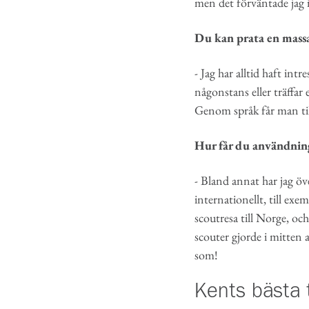
men det förväntade jag in
Du kan prata en massa
- Jag har alltid haft int
någonstans eller träffar
Genom språk får man tillg
Hur får du användnin
- Bland annat har jag öv
internationellt, till exem
scoutresa till Norge, o
scouter gjorde i mitten 
som!
Kents bästa t